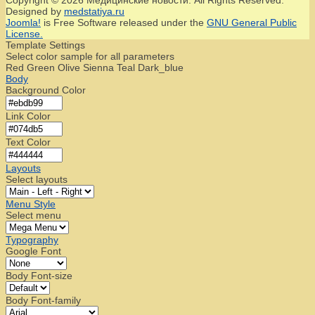
Designed by
medstatiya.ru
Joomla!
is Free Software released under the
GNU General Public
License.
Template Settings
Select color sample for all parameters
Red
Green
Olive
Sienna
Teal
Dark_blue
Body
Background Color
Link Color
Text Color
Layouts
Select layouts
Menu Style
Select menu
Typography
Google Font
Body Font-size
Body Font-family