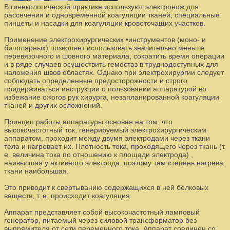
В гинекологической практике используют электронож для
рассечения и одновременной коагуляции тканей, специальные
пинцеты и насадки для коагуляции кровоточащих участков.
Применение электрохирургических •инструментов (моно- и
биполярных) позволяет использовать значительно меньше
перевязочного и шовного материала, сократить время операции
и в ряде случаев осуществить гемостаз в труднодоступных для
наложения швов областях. Однако при электрохирургии следует
соблюдать определенные предосторожности и строго
придерживаться инструкции о пользовании аппаратурой во
избежание ожогов рук хирурга, незапланированной коагуляции
тканей и других осложнений.
Принцип работы аппаратуры основан на том, что
высокочастотный ток, генерируемый электрохирургическим
аппаратом, проходит между двумя электродами через ткани
тела и нагревает их. Плотность тока, проходящего через ткань (т.
е. величина тока по отношению к площади электрода) ,
наивысшая у активного электрода, поэтому там степень нагрева
ткани наибольшая.
Это приводит к свертыванию содержащихся в ней белковых
веществ, т. е. происходит коагуляция.
Аппарат представляет собой высокочастотный ламповый
генератор, питаемый через силовой трансформатор без
выпрямителя от сети переменного тока. Аппарат соединен со