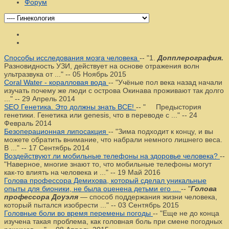
Форум
Способы исследования мозга человека
--
"1.
Допплерография.
Разновидность УЗИ, действует на основе отражения волн
ультразвука от ..."
--
05 Ноябрь 2015
Coral Water - коралловая вода
--
"Учёные пол века назад начали
изучать почему же люди с острова Окинава проживают так долго
..."
--
29 Апрель 2014
SEO Генетика. Это должны знать ВСЕ!
--
" Предыстория
генетики. Генетика или genesis, что в переводе с ..."
--
24
Февраль 2014
Безоперационная липосакция
--
"Зима подходит к концу, и вы
можете обратить внимание, что набрали немного лишнего веса.
В ..."
--
17 Сентябрь 2014
Воздействуют ли мобильные телефоны на здоровье человека?
--
"Наверное, многие знают то, что мобильные телефоны могут
как-то влиять на человека и ..."
--
19 Май 2016
Голова профессора Демихова, который сделал уникальные
опыты для бионики, не была оценена детьми его ...
--
"
Голова
профессора Доуэля
— способ поддержания жизни человека,
который пытался изобрести ..."
--
03 Сентябрь 2015
Головные боли во время перемены погоды
--
"Еще не до конца
изучена такая проблема, как головная боль при смене погодных