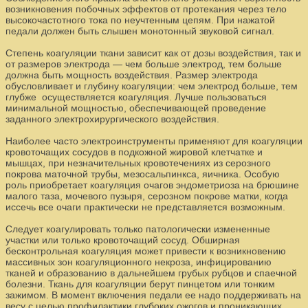
возникновения побочных эффектов от протекания через тело
высокочастотного тока по неучтенным цепям. При нажатой
педали должен быть слышен монотонный звуковой сигнал.
Степень коагуляции ткани зависит как от дозы воздействия, так и
от размеров электрода — чем больше электрод, тем больше
должна быть мощность воздействия. Размер электрода
обусловливает и глубину коагуляции: чем электрод больше, тем
глубже осуществляется коагуляция. Лучше пользоваться
минимальной мощностью, обеспечивающей проведение
заданного электрохирургического воздействия.
Наиболее часто электроинструменты применяют для коагуляции
кровоточащих сосудов в подкожной жировой клетчатке и
мышцах, при незначительных кровотечениях из серозного
покрова маточной трубы, мезосальпинкса, яичника. Особую
роль приобретает коагуляция очагов эндометриоза на брюшине
малого таза, мочевого пузыря, серозном покрове матки, когда
иссечь все очаги практически не представляется возможным.
Следует коагулировать только патологически измененные
участки или только кровоточащий сосуд. Обширная
бесконтрольная коагуляция может привести к возникновению
массивных зон коагуляционного некроза, инфицированию
тканей и образованию в дальнейшем грубых рубцов и спаечной
болезни. Ткань для коагуляции берут пинцетом или тонким
зажимом. В момент включения педали ее надо поддерживать на
весу с целью профилактики глубоких ожогов и проникающих