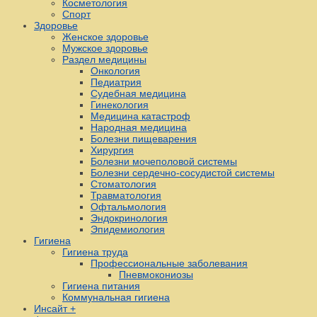
Косметология
Спорт
Здоровье
Женское здоровье
Мужское здоровье
Раздел медицины
Онкология
Педиатрия
Судебная медицина
Гинекология
Медицина катастроф
Народная медицина
Болезни пищеварения
Хирургия
Болезни мочеполовой системы
Болезни сердечно-сосудистой системы
Стоматология
Травматология
Офтальмология
Эндокринология
Эпидемиология
Гигиена
Гигиена труда
Профессиональные заболевания
Пневмокониозы
Гигиена питания
Коммунальная гигиена
Инсайт +