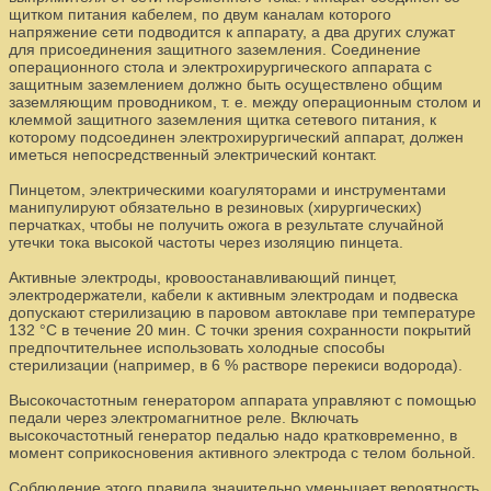
щитком питания кабелем, по двум каналам которого
напряжение сети подводится к аппарату, а два других служат
для присоединения защитного заземления. Соединение
операционного стола и электрохирургического аппарата с
защитным заземлением должно быть осуществлено общим
заземляющим проводником, т. е. между операционным столом и
клеммой защитного заземления щитка сетевого питания, к
которому подсоединен электрохирургический аппарат, должен
иметься непосредственный электрический контакт.
Пинцетом, электрическими коагуляторами и инструментами
манипулируют обязательно в резиновых (хирургических)
перчатках, чтобы не получить ожога в результате случайной
утечки тока высокой частоты через изоляцию пинцета.
Активные электроды, кровоостанавливающий пинцет,
электродержатели, кабели к активным электродам и подвеска
допускают стерилизацию в паровом автоклаве при температуре
132 °С в течение 20 мин. С точки зрения сохранности покрытий
предпочтительнее использовать холодные способы
стерилизации (например, в 6 % растворе перекиси водорода).
Высокочастотным генератором аппарата управляют с помощью
педали через электромагнитное реле. Включать
высокочастотный генератор педалью надо кратковременно, в
момент соприкосновения активного электрода с телом больной.
Соблюдение этого правила значительно уменьшает вероятность