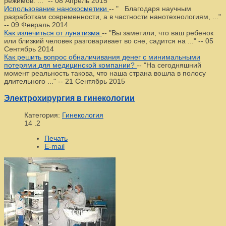
режимов. ..."
--
08 Апрель 2015
Использование нанокосметики
--
" Благодаря научным
разработкам современности, а в частности нанотехнологиям, ..."
--
09 Февраль 2014
Как излечиться от лунатизма
--
"Вы заметили, что ваш ребенок
или близкий человек разговаривает во сне, садится на ..."
--
05
Сентябрь 2014
Как решить вопрос обналичивания денег с минимальными
потерями для медицинской компании?
--
"На сегодняшний
момент реальность такова, что наша страна вошла в полосу
длительного ..."
--
21 Сентябрь 2015
Электрохирургия в гинекологии
Категория:
Гинекология
14
.2
Печать
E-mail