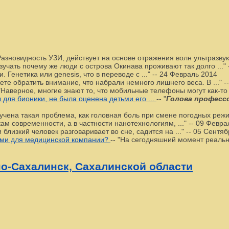
азновидность УЗИ, действует на основе отражения волн ультразвука
зучать почему же люди с острова Окинава проживают так долго ..."
Генетика или genesis, что в переводе с ..."
--
24 Февраль 2014
жете обратить внимание, что набрали немного лишнего веса. В ..."
-
"Наверное, многие знают то, что мобильные телефоны могут как-то в
для бионики, не была оценена детьми его ...
--
"
Голова професс
учена такая проблема, как головная боль при смене погодных режим
м современности, а в частности нанотехнологиям, ..."
--
09 Февра
 близкий человек разговаривает во сне, садится на ..."
--
05 Сентяб
ями для медицинской компании?
--
"На сегодняшний момент реально
о-Сахалинск, Сахалинской области