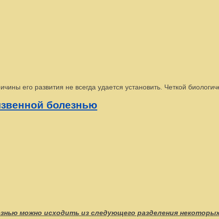
ричины его развития не всегда удается установить. Четкой биологи
язвенной болезнью
знью можно исходить из следующего разделения некоторых