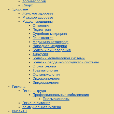
Косметология
Спорт
Здоровье
Женское здоровье
Мужское здоровье
Раздел медицины
Онкология
Педиатрия
Судебная медицина
Гинекология
Медицина катастроф
Народная медицина
Болезни пищеварения
Хирургия
Болезни мочеполовой системы
Болезни сердечно-сосудистой системы
Стоматология
Травматология
Офтальмология
Эндокринология
Эпидемиология
Гигиена
Гигиена труда
Профессиональные заболевания
Пневмокониозы
Гигиена питания
Коммунальная гигиена
Инсайт +