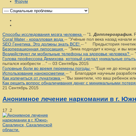
Форум
Способы исследования мозга человека
--
"1.
Допплерография.
Р
Coral Water - коралловая вода
--
"Учёные пол века назад начали и
SEO Генетика. Это должны знать ВСЕ!
--
" Предыстория генетики. 
Безоперационная липосакция
--
"Зима подходит к концу, и вы мо
Воздействуют ли мобильные телефоны на здоровье человека?
--
Голова профессора Демихова, который сделал уникальные опыты 
пытался изобрести ..."
--
03 Сентябрь 2015
Головные боли во время перемены погоды
--
"Еще не до конца из
Использование нанокосметики
--
" Благодаря научным разработка
Как излечиться от лунатизма
--
"Вы заметили, что ваш ребенок или
Как решить вопрос обналичивания денег с минимальными потер
21 Сентябрь 2015
Анонимное лечение наркомании в г. Южн
17
.2