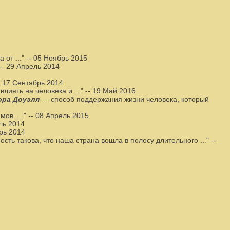
 от ..."
--
05 Ноябрь 2015
--
29 Апрель 2014
-
17 Сентябрь 2014
лиять на человека и ..."
--
19 Май 2016
ора Доуэля
— способ поддержания жизни человека, который
ов. ..."
--
08 Апрель 2015
ль 2014
рь 2014
сть такова, что наша страна вошла в полосу длительного ..."
--