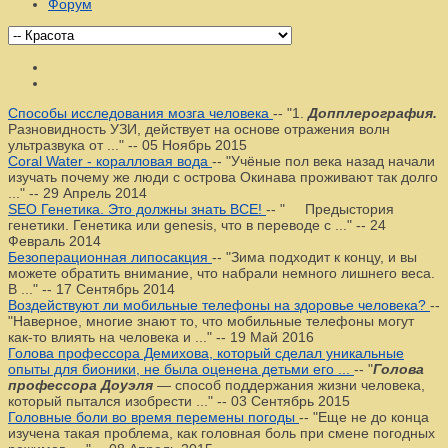
Форум
Способы исследования мозга человека
--
"1.
Допплерография.
Разновидность УЗИ, действует на основе отражения волн
ультразвука от ..."
--
05 Ноябрь 2015
Coral Water - коралловая вода
--
"Учёные пол века назад начали
изучать почему же люди с острова Окинава проживают так долго
..."
--
29 Апрель 2014
SEO Генетика. Это должны знать ВСЕ!
--
" Предыстория
генетики. Генетика или genesis, что в переводе с ..."
--
24
Февраль 2014
Безоперационная липосакция
--
"Зима подходит к концу, и вы
можете обратить внимание, что набрали немного лишнего веса.
В ..."
--
17 Сентябрь 2014
Воздействуют ли мобильные телефоны на здоровье человека?
--
"Наверное, многие знают то, что мобильные телефоны могут
как-то влиять на человека и ..."
--
19 Май 2016
Голова профессора Демихова, который сделал уникальные
опыты для бионики, не была оценена детьми его ...
--
"
Голова
профессора Доуэля
— способ поддержания жизни человека,
который пытался изобрести ..."
--
03 Сентябрь 2015
Головные боли во время перемены погоды
--
"Еще не до конца
изучена такая проблема, как головная боль при смене погодных