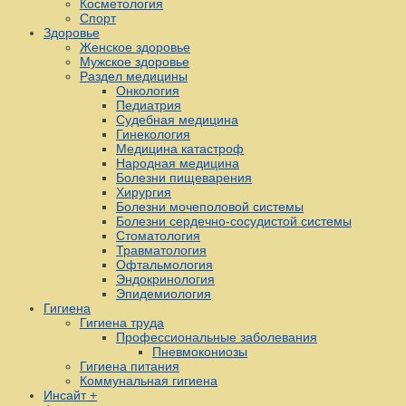
Косметология
Спорт
Здоровье
Женское здоровье
Мужское здоровье
Раздел медицины
Онкология
Педиатрия
Судебная медицина
Гинекология
Медицина катастроф
Народная медицина
Болезни пищеварения
Хирургия
Болезни мочеполовой системы
Болезни сердечно-сосудистой системы
Стоматология
Травматология
Офтальмология
Эндокринология
Эпидемиология
Гигиена
Гигиена труда
Профессиональные заболевания
Пневмокониозы
Гигиена питания
Коммунальная гигиена
Инсайт +