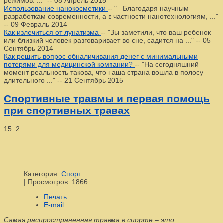
режимов. ..."
--
08 Апрель 2015
Использование нанокосметики
--
" Благодаря научным
разработкам современности, а в частности нанотехнологиям, ..."
--
09 Февраль 2014
Как излечиться от лунатизма
--
"Вы заметили, что ваш ребенок
или близкий человек разговаривает во сне, садится на ..."
--
05
Сентябрь 2014
Как решить вопрос обналичивания денег с минимальными
потерями для медицинской компании?
--
"На сегодняшний
момент реальность такова, что наша страна вошла в полосу
длительного ..."
--
21 Сентябрь 2015
Спортивные травмы и первая помощь
при спортивных травах
15
.2
Категория:
Спорт
|
Просмотров: 1866
Печать
E-mail
Самая распространенная травма в спорте – это