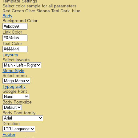
Template Settings
Select color sample for all parameters
Red
Green
Olive
Sienna
Teal
Dark_blue
Body
Background Color
Link Color
Text Color
Layouts
Select layouts
Menu Style
Select menu
Typography
Google Font
Body Font-size
Body Font-family
Direction
Footer