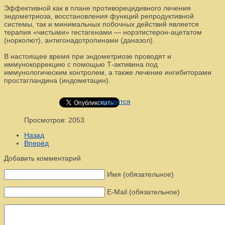
Эффективной как в плане противорецидивного лечения
эндометриоза, восстановления функций репродуктивной
системы, так и минимальных побочных действий является
терапия «чистыми» гестагенами — норэтистерон-ацетатом
(норколют), антигонадотропинами (даназол).
В настоящее время при эндометриозе проводят и
иммунокоррекцию с помощью Т-активина под
иммунологическим контролем, а также лечение ингибиторами
простагландина (индометацин).
Нравится
Просмотров: 2053
Назад
Вперёд
Добавить комментарий
Имя (обязательное)
E-Mail (обязательное)