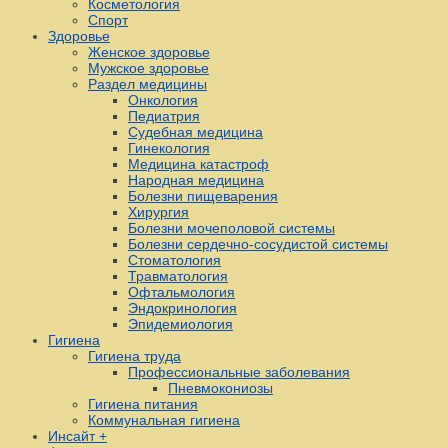
Косметология
Спорт
Здоровье
Женское здоровье
Мужское здоровье
Раздел медицины
Онкология
Педиатрия
Судебная медицина
Гинекология
Медицина катастроф
Народная медицина
Болезни пищеварения
Хирургия
Болезни мочеполовой системы
Болезни сердечно-сосудистой системы
Стоматология
Травматология
Офтальмология
Эндокринология
Эпидемиология
Гигиена
Гигиена труда
Профессиональные заболевания
Пневмокониозы
Гигиена питания
Коммунальная гигиена
Инсайт +