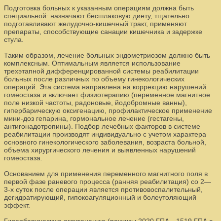
Подготовка больных к указанным операциям должна быть
специальной: назначают бесшлаковую диету, тщательно
подготавливают желудочно-кишечный тракт, применяют
препараты, способствующие санации кишечника и задержке
стула.
Таким образом, лечение больных эндометриозом должно быть
комплексным. Оптимальным является использование
трехэтапной дифференцированной системы реабилитации
больных после различных по объему гинекологических
операций. Эта система направлена на коррекцию нарушений
гомеостаза и включает физиотерапию (переменное магнитное
поле низкой частоты, радоновые, йодобромные ванны),
гипербарическую оксигенацию, профилактическое применение
мини-доз гепарина, гормональное лечение (гестагены,
антигонадотропины). Подбор лечебных факторов в системе
реабилитации производят индивидуально с учетом характера
основного гинекологического заболевания, возраста больной,
объема хирургического лечения и выявленных нарушений
гомеостаза.
Основанием для применения переменного магнитного поля в
первой фазе раневого процесса (ранняя реабилитация) со 2—
3-х суток после операции является противовоспалительный,
дегидратирующий, гипокоагуляционный и болеутоляющий
эффект.