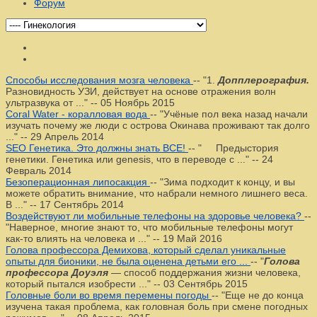
Форум
Способы исследования мозга человека
--
"1.
Допплерография.
Разновидность УЗИ, действует на основе отражения волн
ультразвука от ..."
--
05 Ноябрь 2015
Coral Water - коралловая вода
--
"Учёные пол века назад начали
изучать почему же люди с острова Окинава проживают так долго
..."
--
29 Апрель 2014
SEO Генетика. Это должны знать ВСЕ!
--
" Предыстория
генетики. Генетика или genesis, что в переводе с ..."
--
24
Февраль 2014
Безоперационная липосакция
--
"Зима подходит к концу, и вы
можете обратить внимание, что набрали немного лишнего веса.
В ..."
--
17 Сентябрь 2014
Воздействуют ли мобильные телефоны на здоровье человека?
--
"Наверное, многие знают то, что мобильные телефоны могут
как-то влиять на человека и ..."
--
19 Май 2016
Голова профессора Демихова, который сделал уникальные
опыты для бионики, не была оценена детьми его ...
--
"
Голова
профессора Доуэля
— способ поддержания жизни человека,
который пытался изобрести ..."
--
03 Сентябрь 2015
Головные боли во время перемены погоды
--
"Еще не до конца
изучена такая проблема, как головная боль при смене погодных