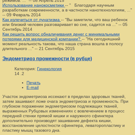
режимов. ..."
--
08 Апрель 2015
Использование нанокосметики
--
" Благодаря научным
разработкам современности, а в частности нанотехнологиям, ..."
--
09 Февраль 2014
Как излечиться от лунатизма
--
"Вы заметили, что ваш ребенок
или близкий человек разговаривает во сне, садится на ..."
--
05
Сентябрь 2014
Как решить вопрос обналичивания денег с минимальными
потерями для медицинской компании?
--
"На сегодняшний
момент реальность такова, что наша страна вошла в полосу
длительного ..."
--
21 Сентябрь 2015
Эндометриоз промежности (в рубце)
Категория:
Гинекология
14
.2
Печать
E-mail
Участок эндометриоза иссекают в пределах здоровых тканей,
затем зашивают ложе очага эндометриоза и промежность. При
глубоком поражении эндометриозом подлежащих тканей,
выраженных Рубцовых изменениях с вовлечением в процесс
передней стенки прямой кишки и наружного сфинктера
дополнительно производят зашивание дефекта кишки,
восстановление целостности сфинктера, леваторопластику и
пластику мышц тазового дна.