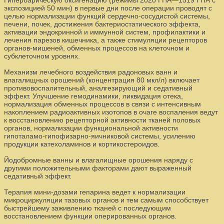
Гипербарическую оксигенацию (режимы 2020 ГПА—1519 ГПА с
экспозицией 50 мин) в первые дни после операции проводят с
целью нормализации функций сердечно-сосудистой системы,
печени, почек, достижения бактериостатического эффекта,
активации эндокринной и иммунной систем, профилактики и
лечения парезов кишечника, а также стимуляции рецепторов
органов-мишеней, обменных процессов на клеточном и
субклеточном уровнях.
Механизм лечебного воздействия радоновых ванн и
влагалищных орошений (концентрация 80 мкл/л) включает
противовоспалительный, аналгезирующий и седативный
эффект. Улучшение гемодинамики, ликвидация отека,
нормализация обменных процессов в связи с интенсивным
накоплением радиоактивных изотопов в очаге воспаления ведут
к восстановлению рецепторной активности тканей половых
органов, нормализации функциональной активности
гипоталамо-гипофизарно-яичниковой системы, усилению
продукции катехоламинов и кортикостероидов.
Йодобромные ванны и влагалищные орошения наряду с
другими положительными факторами дают выраженный
седативный эффект.
Терапия мини-дозами гепарина ведет к нормализации
микроциркуляции тазовых органов и тем самым способствует
быстрейшему заживлению тканей с последующим
восстановлением функции оперированных органов.