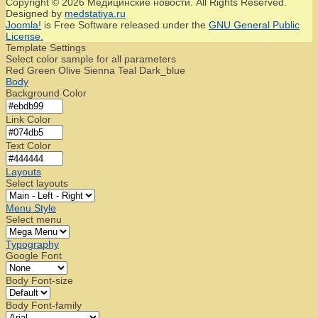
Copyright © 2026 Медицинские новости. All Rights Reserved.
Designed by
medstatiya.ru
Joomla!
is Free Software released under the
GNU General Public
License.
Template Settings
Select color sample for all parameters
Red
Green
Olive
Sienna
Teal
Dark_blue
Body
Background Color
Link Color
Text Color
Layouts
Select layouts
Menu Style
Select menu
Typography
Google Font
Body Font-size
Body Font-family