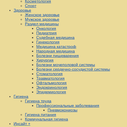
Косметология
Спорт
Здоровье
Женское здоровье
Мужское здоровье
Раздел медицины
Онкология
Педиатрия
Судебная медицина
Гинекология
Медицина катастроф
Народная медицина
Болезни пищеварения
Хирургия
Болезни мочеполовой системы
Болезни сердечно-сосудистой системы
Стоматология
Травматология
Офтальмология
Эндокринология
Эпидемиология
Гигиена
Гигиена труда
Профессиональные заболевания
Пневмокониозы
Гигиена питания
Коммунальная гигиена
Инсайт +