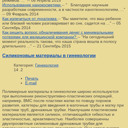
режимов. ..."
--
08 Апрель 2015
Использование нанокосметики
--
" Благодаря научным
разработкам современности, а в частности нанотехнологиям, ..."
--
09 Февраль 2014
Как излечиться от лунатизма
--
"Вы заметили, что ваш ребенок
или близкий человек разговаривает во сне, садится на ..."
--
05
Сентябрь 2014
Как решить вопрос обналичивания денег с минимальными
потерями для медицинской компании?
--
"На сегодняшний
момент реальность такова, что наша страна вошла в полосу
длительного ..."
--
21 Сентябрь 2015
Силиконовые материалы в гинекологии
Категория:
Гинекология
14
.2
Печать
E-mail
Полимерные материалы в гинекологии широко используются
при выполнении реконструктивно-пластических операций,
например, ВМС после пластики матки по поводу пороков
развития, катетеры для введения в маточные трубы и матку при
пластике труб, дренажные трубки. Наилучшим пластическим
материалом является силикон, отличающийся гибкостью и
эластичностью, ареактивностью. Наиболее совершенны
двухпросветные силиконовые дренажные трубки для