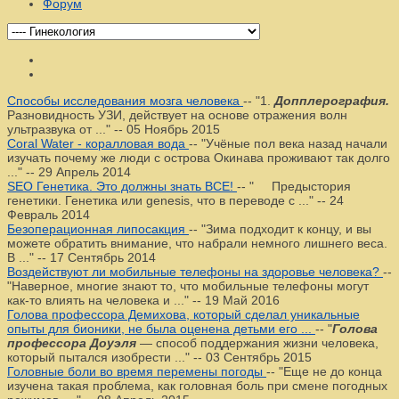
Форум
Способы исследования мозга человека
--
"1.
Допплерография.
Разновидность УЗИ, действует на основе отражения волн
ультразвука от ..."
--
05 Ноябрь 2015
Coral Water - коралловая вода
--
"Учёные пол века назад начали
изучать почему же люди с острова Окинава проживают так долго
..."
--
29 Апрель 2014
SEO Генетика. Это должны знать ВСЕ!
--
" Предыстория
генетики. Генетика или genesis, что в переводе с ..."
--
24
Февраль 2014
Безоперационная липосакция
--
"Зима подходит к концу, и вы
можете обратить внимание, что набрали немного лишнего веса.
В ..."
--
17 Сентябрь 2014
Воздействуют ли мобильные телефоны на здоровье человека?
--
"Наверное, многие знают то, что мобильные телефоны могут
как-то влиять на человека и ..."
--
19 Май 2016
Голова профессора Демихова, который сделал уникальные
опыты для бионики, не была оценена детьми его ...
--
"
Голова
профессора Доуэля
— способ поддержания жизни человека,
который пытался изобрести ..."
--
03 Сентябрь 2015
Головные боли во время перемены погоды
--
"Еще не до конца
изучена такая проблема, как головная боль при смене погодных