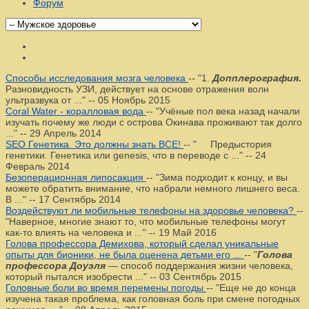
Форум
Способы исследования мозга человека
--
"1.
Допплерография.
Разновидность УЗИ, действует на основе отражения волн
ультразвука от ..."
--
05 Ноябрь 2015
Coral Water - коралловая вода
--
"Учёные пол века назад начали
изучать почему же люди с острова Окинава проживают так долго
..."
--
29 Апрель 2014
SEO Генетика. Это должны знать ВСЕ!
--
" Предыстория
генетики. Генетика или genesis, что в переводе с ..."
--
24
Февраль 2014
Безоперационная липосакция
--
"Зима подходит к концу, и вы
можете обратить внимание, что набрали немного лишнего веса.
В ..."
--
17 Сентябрь 2014
Воздействуют ли мобильные телефоны на здоровье человека?
--
"Наверное, многие знают то, что мобильные телефоны могут
как-то влиять на человека и ..."
--
19 Май 2016
Голова профессора Демихова, который сделал уникальные
опыты для бионики, не была оценена детьми его ...
--
"
Голова
профессора Доуэля
— способ поддержания жизни человека,
который пытался изобрести ..."
--
03 Сентябрь 2015
Головные боли во время перемены погоды
--
"Еще не до конца
изучена такая проблема, как головная боль при смене погодных