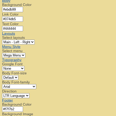
Body
Background Color
Link Color
Text Color
Layouts
Select layouts
Menu Style
Select menu
Typography
Google Font
Body Font-size
Body Font-family
Direction
Footer
Background Color
Background Image