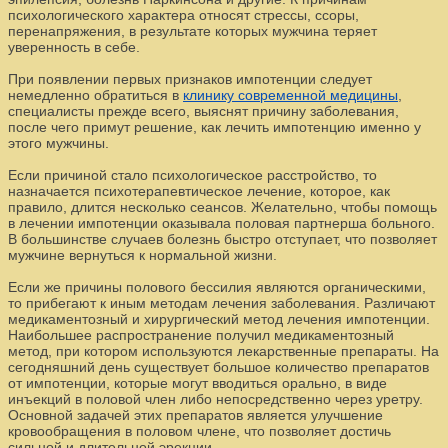
психологического характера относят стрессы, ссоры,
перенапряжения, в результате которых мужчина теряет
уверенность в себе.
При появлении первых признаков импотенции следует
немедленно обратиться в
клинику современной медицины
,
специалисты прежде всего, выяснят причину заболевания,
после чего примут решение, как лечить импотенцию именно у
этого мужчины.
Если причиной стало психологическое расстройство, то
назначается психотерапевтическое лечение, которое, как
правило, длится несколько сеансов. Желательно, чтобы помощь
в лечении импотенции оказывала половая партнерша больного.
В большинстве случаев болезнь быстро отступает, что позволяет
мужчине вернуться к нормальной жизни.
Если же причины полового бессилия являются органическими,
то прибегают к иным методам лечения заболевания. Различают
медикаментозный и хирургический метод лечения импотенции.
Наибольшее распространение получил медикаментозный
метод, при котором используются лекарственные препараты. На
сегодняшний день существует большое количество препаратов
от импотенции, которые могут вводиться орально, в виде
инъекций в половой член либо непосредственно через уретру.
Основной задачей этих препаратов является улучшение
кровообращения в половом члене, что позволяет достичь
сильной и длительной эрекции.