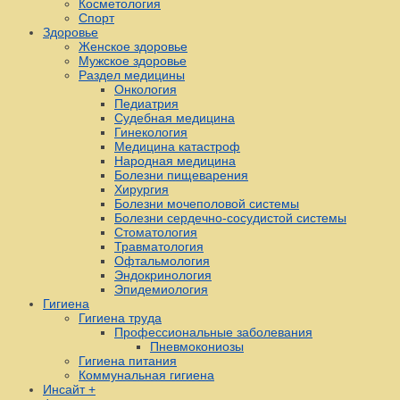
Косметология
Спорт
Здоровье
Женское здоровье
Мужское здоровье
Раздел медицины
Онкология
Педиатрия
Судебная медицина
Гинекология
Медицина катастроф
Народная медицина
Болезни пищеварения
Хирургия
Болезни мочеполовой системы
Болезни сердечно-сосудистой системы
Стоматология
Травматология
Офтальмология
Эндокринология
Эпидемиология
Гигиена
Гигиена труда
Профессиональные заболевания
Пневмокониозы
Гигиена питания
Коммунальная гигиена
Инсайт +