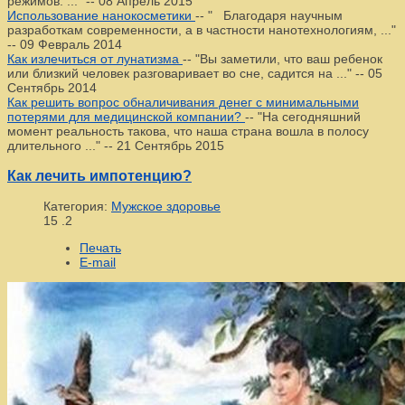
режимов. ..."
--
08 Апрель 2015
Использование нанокосметики
--
" Благодаря научным
разработкам современности, а в частности нанотехнологиям, ..."
--
09 Февраль 2014
Как излечиться от лунатизма
--
"Вы заметили, что ваш ребенок
или близкий человек разговаривает во сне, садится на ..."
--
05
Сентябрь 2014
Как решить вопрос обналичивания денег с минимальными
потерями для медицинской компании?
--
"На сегодняшний
момент реальность такова, что наша страна вошла в полосу
длительного ..."
--
21 Сентябрь 2015
Как лечить импотенцию?
Категория:
Мужское здоровье
15
.2
Печать
E-mail