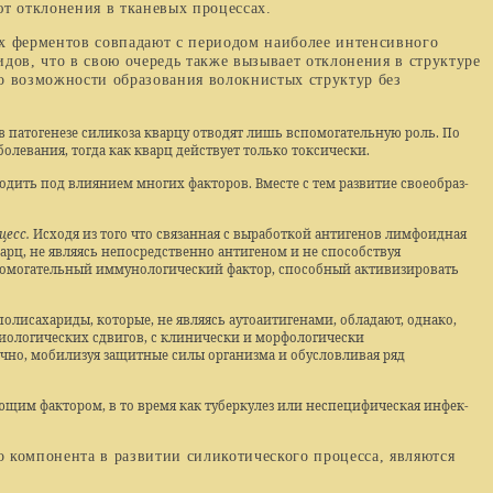
т отклонения в тканевых процессах.
ферментов совпадают с периодом наиболее интен­сивного
дов, что в свою очередь также вызывает отклонения в структуре
 возможности образова­ния волокнистых структур без
 патогенезе силикоза кварцу отводят лишь вспомогательную роль. По
левания, тогда как кварц действует только токсически.
ить под влиянием многих факторов. Вместе с тем развитие своеобраз­
цесс.
Исходя из того что связанная с выработкой антигенов лимфоидная
варц, не являясь непосредственно антигеном и не способствуя
спомогательный иммунологический фактор, способный активизировать
исахариды, которые, не являясь аутоаитигенами, обладают, однако,
иологических сдвигов, с клинически и морфологически
о, мобилизуя за­щитные силы организма и обусловливая ряд
ющим фактором, в то время как туберкулез или неспецифическая инфек­
компонента в развитии силикотического процесса, являются