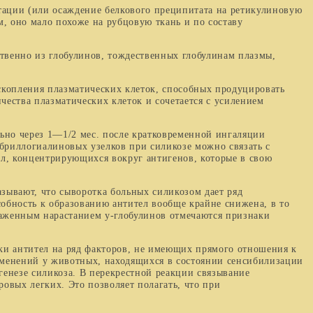
ации (или осаждение белкового преципитата на ре­тикулиновую
м, оно мало похоже на рубцовую ткань и по составу
твенно из глобулинов, тождественных глобулинам плазмы,
копления плазматических клеток, способных про­дуцировать
чества плазматических клеток и сочетается с усилением
ьно через 1—
1/2
мес. после кратковременной инга­ляции
ибриллогиалиновых узелков при силикозе можно связать с
л, концентрирующихся вокруг ан­тигенов, которые в свою
ывают, что сыворотка больных силикозом дает ряд
бность к образованию антител вообще крайне сни­жена, в то
аженным нарастанием у-глобулинов от­мечаются признаки
и антител на ряд факторов, не имеющих прямого отношения к
изменений у животных, находящихся в состоянии сенсибилизации
генезе силикоза. В перекрестной реакции связывание
овых лег­ких. Это позволяет полагать, что при