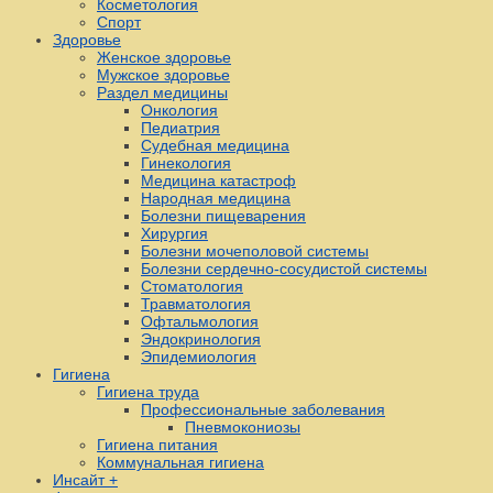
Косметология
Спорт
Здоровье
Женское здоровье
Мужское здоровье
Раздел медицины
Онкология
Педиатрия
Судебная медицина
Гинекология
Медицина катастроф
Народная медицина
Болезни пищеварения
Хирургия
Болезни мочеполовой системы
Болезни сердечно-сосудистой системы
Стоматология
Травматология
Офтальмология
Эндокринология
Эпидемиология
Гигиена
Гигиена труда
Профессиональные заболевания
Пневмокониозы
Гигиена питания
Коммунальная гигиена
Инсайт +