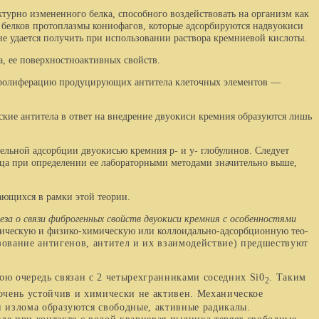
урно измененного белка, способно­го воздействовать на организм как
 белков протоплазмы кониофагов, которые адсорбируются на
двуокиси
не удается получить при использовании раствора кремниевой кислоты.
, ее поверхностноактивных свойств.
 пролиферацию продуцирующих ан­титела клеточных элементов —
е антитела в ответ на внедрение дву­окиси кремния образуются лишь
льной адсорбции двуокисью крем­ния р- и у- глобулинов. Следует
арца при определении ее лабораторными методами значительно выше,
ющихся в рамки этой теории.
еза о связи фиброгенных свойств двуокиси кремния с особенностями
ическую и физико-химическую или коллоидально-адсорбционную тео­
зование антигенов, антител и их взаимодей­ствие) предшествуют
ою очередь связан с 2 четырехгранниками сосед­них
Si
0
.
Таким
2
 очень устойчив и химически не активен. Механическое
и излома образуются свободные, активные радикалы.