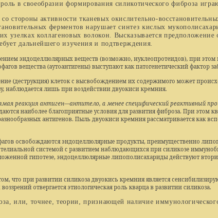
роль в своеобразии формирования силикотического фиброза играю
стороны активности тканевых окислительно-восстанови­тельных 
тановительных ферментов нарушает синтез кис­лых мукополисахари
х узелках коллагеновых волокон. Высказывается предположение о
ребует дальнейшего изуче­ния и подтверждения.
дением эндоцеллюлярных веществ (возможно, нуклеопротеидов), при этом в
гов вещества (аутоантигены) выступают как патогенетический фактор забо
ие (деструкция) клеток с высвобождением их содержимого может про­исход
зу, наблюдается лишь при воздействии двуокиси кремния.
рямая реакция антиген—антитело, а менее специфический реактивный про
оздаются наиболее благоприятные условия для развития фиброза. При этом к
разнообразных антигенов. Пыль двуокиси кремния рассматривается как в
фагов освобождаются эндоцеллюлярные продукты, преимущественно липопол
­телиальной системой с развитием наблюдающихся при силикозе иммуно­б
оженной гипотезе, эндоцеллюлярные липополисахариды действуют вторичн
том, что при развитии силикоза двуокись кремния является сенсибилизи­ру
 воззрений отвергается этиологическая роль кварца в развитии силикоза.
, или, точнее, теории, признающей наличие иммуноло­гического 