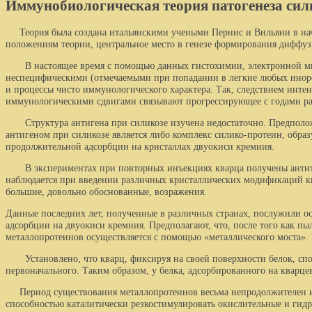
Иммунобиологическая теория патогенеза сил
Теория была создана итальянскими учеными Пернис и Вильяни в нач
положениям теории, центральное место в генезе формирования диффу
В настоящее время с помощью данных гистохимии, элект­ронной микр
неспецифическими (отмечаемыми при попадании в легкие любых инород
и процессы чисто иммунологического характера. Так, следствием интен
иммунологическими сдвигами связывают прогрессирую­щее с годами ра
Структура антигена при силикозе изучена недостаточно. Предположен
антигеном при силикозе яв­ляется либо комплекс силико-протеин, образ
продолжительной адсорбции на кристаллах двуокиси кремния.
В экспериментах при повторных инъекциях кварца полу­чены антител
наблюдается при введении раз­личных кристаллических модификаций ква
большие, довольно обоснованные, возражения.
Данные последних лет, полученные в различных странах, послужили осн
адсорбции на двуокиси крем­ния. Предполагают, что, после того как 
металлопротеинов осуществляется с помощью «металлическо­го моста». 
Установлено, что кварц, фиксируя на своей поверхности бе­лок, спос
первоначального. Таким образом, у белка, адсорбированного на кварц
Период существования металлопротеинов весьма непродол­жителен и св
способностью каталитически резко
стимулировать окислительные и гид