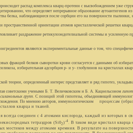
исходит распад комплекса кварц-протеин с вы­свобождением уже структ
итированию, что определяет непрерывное образование аутоантигенов из
ства белка, наблюдающиеся после сорбции его на поверхности пылинки, 
 пространственной ориентации атомов кристаллической решетки кварца
бусловливает раздражение ретикулоэндотелиальной системы и усиленную
едиентов являются экспериментальные данные о том, что специфически
ых фракций белков сыворотки крови согласует­ся с данными об избирате
ликоза, избира­тельная адсорбция р- и у- глобулинов на кристаллах кв
теории, определенный интерес представляет и ряд гипотез, укладыва
тая советскими учеными Б. Т. Величковским и Б. А. Кацнельсоном
гипот
силанольных групп
. С позиций этой гипотезы, объединяющей иммунолог
роисхождения. По мнению авторов, иммунологическим
процессам (обра
сталлов кварца и тканей.
всегда соединен с 4 атомами кислорода, каждый из которых в св
-4
мнекислородных тетраэдров
(
Si
0
)
.
В таком виде кристалл кварца
2
ых мостиков между атомами кремния. В результате на поверхност