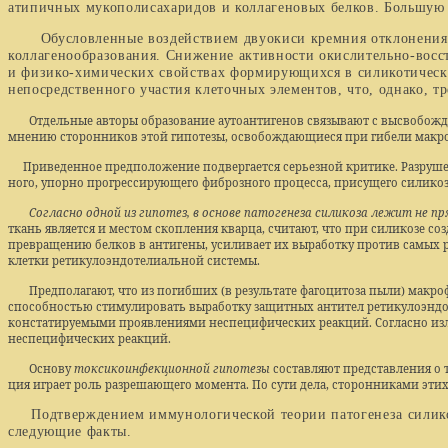
атипичных мукополисахаридов и коллагеновых белков. Большую 
Обусловленные воздействием двуокиси кремния отклонения со 
коллагенообразования. Снижение активности окисли­тельно-восс
и физико-химических свойствах фор­мирующихся в силикотически
непосредственного участия кле­точных элементов, что, однако, т
Отдельные авторы образование аутоантигенов связывают с высвобож­
мнению сторонников этой гипотезы, освобождающиеся при гибели макро­фа
Приведенное предположение подвергается серьезной критике. Разруше­н
ного, упорно прогрессирующего фиброзного процесса, присущего силико
Согласно одной из гипотез, в основе патогенеза силикоза лежит не п
ткань является и местом скопления кварца, считают, что при сили­козе с
превращению белков в антигены, усиливает их выработку против самых 
клетки ретикулоэндотелиальной системы.
Предполагают, что из погибших (в результате фагоцитоза пыли) мак­ро
способностью стимулировать выработку защитных антител ретикулоэндо
констатируемыми проявлениями неспецифических реакций. Согласно изл
неспецифических реакций.
Основу
токсикоинфекционной гипотезы
составляют представления о 
ция играет роль разрешающего момента. По сути дела, сторонниками этих
Подтверждением иммунологической теории патогенеза си­ликоза
следующие факты.