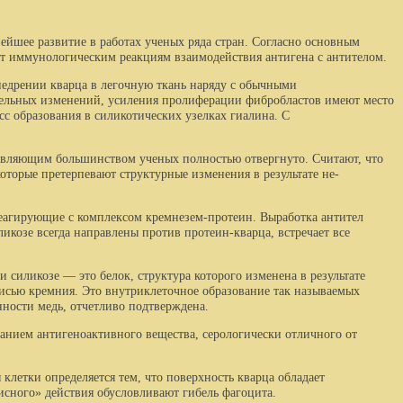
ейшее развитие в работах ученых ряда стран. Согласно основным
т иммунологическим реакциям взаимодействия антигена с антителом.
едрении кварца в легочную ткань наряду с обычными
ельных изменений, усиле­ния пролиферации фибробластов имеют место
сс образования в силикотических узелках гиалина. С
авляющим большинством ученых пол­ностью отвергнуто. Считают, что
ко­торые претерпевают структурные изменения в результате не­
агирующие с комплексом кремнезем-протеин. Выработка антител
икозе всегда направлены против протеин-кварца, встречает все
 силикозе — это белок, структура которого изменена в результате
кисью кремния. Это внутриклеточное образование так называемых
нности медь, отчетливо подтверждена.
анием антигеноактивного вещества, се­рологически отличного от
етки определяется тем, что поверх­ность кварца обладает
сного» дей­ствия обусловливают гибель фагоцита.