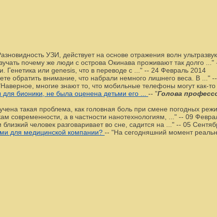
азновидность УЗИ, действует на основе отражения волн ультразвука
зучать почему же люди с острова Окинава проживают так долго ..."
Генетика или genesis, что в переводе с ..."
--
24 Февраль 2014
жете обратить внимание, что набрали немного лишнего веса. В ..."
-
"Наверное, многие знают то, что мобильные телефоны могут как-то в
для бионики, не была оценена детьми его ...
--
"
Голова професс
учена такая проблема, как головная боль при смене погодных режим
м современности, а в частности нанотехнологиям, ..."
--
09 Февра
 близкий человек разговаривает во сне, садится на ..."
--
05 Сентяб
ями для медицинской компании?
--
"На сегодняшний момент реально