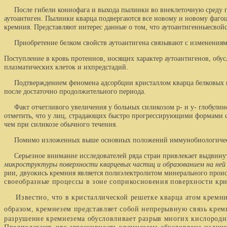
После гибели кониофага и выхода пылинки во внеклеточ­ную среду про
аутоантиген. Пылинки кварца подвергаются все новому и новому фагоц
кремния. Представляют интерес данные о том, что аутоантигенные
свой
Приобретение белком свойств аутоантигена связывают с изменениями
Поступление в кровь протеинов, носящих характер аутоан­тигенов, о
плазматических клеток и их
предстадий.
Подтверждением феномена адсорбции кристаллом кварца белковых ингр
после достаточно продолжи­тельного периода.
Факт отчетливого увеличения у больных силикозом р- и у- глобулинов
отметить, что у лиц, страдаю­щих быстро прогрессирующими формами си
чем при силикозе обычного течения.
Помимо изложенных выше основных положений иммуно­биологической 
Серьез­ное внимание исследователей ряда стран привлекает выдви­ну
микроструктуры поверхности квар­цевых частиц и образованием на ней 
рии, двуокись кремния является полиэлектролитом минераль­ного п
своеобразные процессы в зоне сопри­косновения поверхности кри
Известно, что в кристаллической решетке кварца атом кремния 
образом, кремнезем представляет собой не­прерывную связь кре
разрушение кремнезема обуслов­ливает разрыв многих кислородн