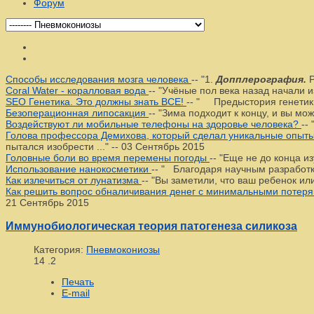
Форум
Способы исследования мозга человека
--
"1.
Допплерография.
Р
Coral Water - коралловая вода
--
"Учёные пол века назад начали и
SEO Генетика. Это должны знать ВСЕ!
--
" Предыстория генетики. 
Безоперационная липосакция
--
"Зима подходит к концу, и вы мо
Воздействуют ли мобильные телефоны на здоровье человека?
--
Голова профессора Демихова, который сделал уникальные опыты 
пытался изобрести ..."
--
03 Сентябрь 2015
Головные боли во время перемены погоды
--
"Еще не до конца из
Использование нанокосметики
--
" Благодаря научным разработка
Как излечиться от лунатизма
--
"Вы заметили, что ваш ребенок или
Как решить вопрос обналичивания денег с минимальными потер
21 Сентябрь 2015
Иммунобиологическая теория патогенеза силикоза
Категория:
Пневмокониозы
14
.2
Печать
E-mail