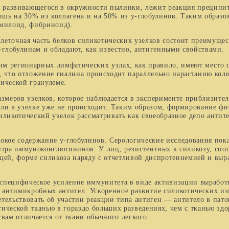
, развивающегося в окружности пылинки, лежит реакция преципит
ишь на 30% из коллагена и на 50% из у-глобулинов. Таким образо
амилоид, фибриноид).
очная часть белков силикотических узелков состоит пре­имущес
-глобулинам и обладают, как известно, анти­генными свойствами.
регионарных лимфатических узлах, как правило, име­ют место с
, что отложение гиалина происходит па­раллельно нарастанию коли
ической гранулеме.
еров узелков, которое наблюдается в эксперименте приблизител
ыли в узелке уже не происходит. Таким образом, формирование ф
икотический узелок рассматривать как своеобразное депо антите
е содержание у-глобулинов. Серологические исследова­ния показ
а иммуноконглютининов. У лиц, резистентных к силико­зу, спосо
щей, форме силикоза наряду с отчетливой диспротеинемией и выр
ецифическое усиление иммунитета в виде активизации выработк
ие антимикробных антител. Ускоренное раз­витие силикотических 
тельствовать об участии реакции типа антиген — антитело в пато
ческой тканью в гораздо больших разведениях, чем с тканью здор
твам отличается от ткани обычного легкого.