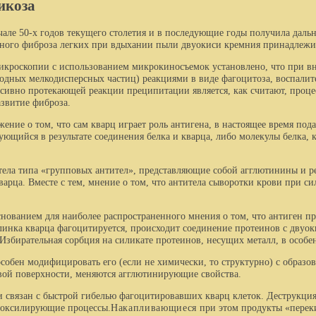
икоза
але 50-х годов текущего столетия и в последующие годы получила дальн
зного фиброза легких при вдыхании пыли двуокиси кремния принадлежи
оскопии с использованием микрокиносъемок уста­новлено, что при вн
ных мелкодисперсных частиц) реак­циями в виде фагоцитоза, воспалит
­сивно протекающей реакции преципитации является, как счи­тают, проце
звитие фиброза.
ие о том, что сам кварц играет роль антигена, в настоящее время под
ующийся в ре­зультате соединения белка и кварца, либо молекулы белка, 
а типа «групповых антител», представляющие собой агглютинины и ре
рца. Вместе с тем, мнение о том, что антитела сыворотки крови при сил
ованием для наиболее распространенного мне­ния о том, что антиген при
пылинка кварца фагоцитируется, происходит соединение протеинов с двуо
Избирательная сорбция на силикате протеинов, не­сущих металл, в особе
обен модифицировать его (если не химически, то структурно) с образов
евой поверхности, меня­ются агглютинирующие свойства.
язан с быстрой гибелью фагоцитировавших кварц клеток. Деструкция кл
роксилирующие процес­сы.
Накапливающиеся
при этом продукты «переки