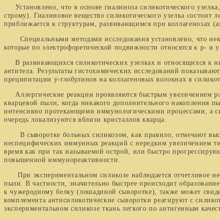
Установлено, что в основе гиалиноза силикотического узел­ка
строму). Гиалиновое вещество силикотического узелка состоит л
приближается к структурам, развиваю­щимся при коллагенозах (
Специальными методами исследования установлено, что не­клет
которые по электрофоретической подвижности отно­сятся к р- и у
В развивающихся силикотических узелках и относящихся к ним 
антитела. Результаты гистохимических исследо­ваний показывают
преципитации у-глобулинов на коллагеновых волокнах в силикот
Аллергические реакции проявляются быстрым увеличением разм
кварцевой пыли, когда никакого дополнительного на­копления п
интенсивно протекающими иммунологически­ми процессами, а сил
очередь локализуются вблизи кри­сталлов кварца.
В сыворотке больных силикозом, как правило, отмечают высоко
неспецифических иммунных реакций с нередким увеличением титр
время как при так называемой острой, или быстро прогрессирую
повышенной иммунореактивности.
При экспериментальном силикозе наблюдается отчетливое несп
пыли. В частности, значительно быстрее проис­ходит образован
к чужеродному белку (лоша­диной сыворотке), также может свиде
комплемента антисиликотические сыворотки реагируют с силикоти
экспериментальном си­ликозе ткань легкого по антигенным качес