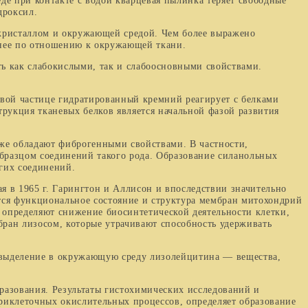
еде при контакте с водой кварцевая пылинка теряет свободные
дроксил.
ристаллом и окружающей средой. Чем более вы­ражено
ивнее по отношению к окружающей ткани.
ь как слабокислыми, так и слабоосновными свойст­вами.
ой частице гидратированный кремний реагирует с белками
рукция тканевых белков является началь­ной фазой развития
же обладают фиброгенными свойствами. В частности,
бразцом соединений такого рода. Образование силанольных
угих соединений.
 в 1965 г. Гарингтон и Аллисон и впоследствии значительно
ся функциональное со­стояние и структура мембран митохондрий
оп­ределяют снижение биосинтетической деятельности клетки,
бран лизосом, которые утрачивают способность удерживать
т выделение в окружающую среду лизолейцитина — вещества,
азования. Результаты гистохимических исследо­ваний и
риклеточных окислительных процессов, опре­деляет образование