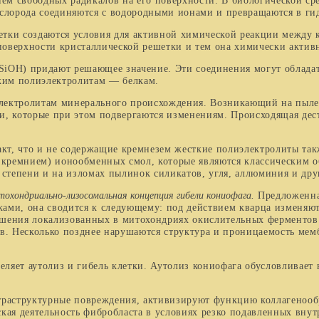
ием свободных радика­лов на его поверхности. В биологической ср
ислорода соединяются с водородными ионами и превращаются в ги
и создаются условия для активной химической реак­ции между к
а поверхности кристаллической решетки и тем она химически акт
SiOH
)
придают решающее значение. Эти соединения могут обладат
ским полиэлектролитам — белкам.
ектролитам минерального происхождения. Возникающий на пылев
ми, которые при этом подвергаются изменениям. Происходящая дест
, что и не содержащие кремнезем жесткие полиэлектро­литы так
м кремнием) ионообменных смол, которые являются классическим о
й степени и на изломах пылинок силикатов, угля, аллюминия и др
охондриально-лизосомальная концепция гибели ко
ниофага.
Предложенная
ами, она сводится к следую­щему: под действием кварца изменяют
шения лока­лизованных в митохондриях окислительных ферментов 
в. Несколько позднее нарушаются структура и прони­цаемость мем
яет аутолиз и гибель клетки. Аутолиз кониофага обу­словливае
траструктурные повреждения, активизируют функцию коллагенообр
ая деятельность фибробласта в условиях резко по­давленных внут