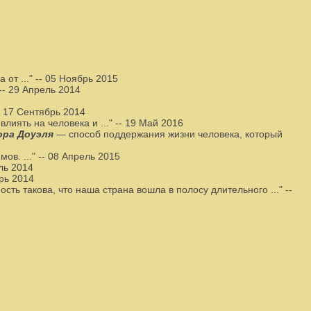
 от ..."
--
05 Ноябрь 2015
--
29 Апрель 2014
-
17 Сентябрь 2014
лиять на человека и ..."
--
19 Май 2016
ора Доуэля
— способ поддержания жизни человека, который
ов. ..."
--
08 Апрель 2015
ль 2014
рь 2014
сть такова, что наша страна вошла в полосу длительного ..."
--