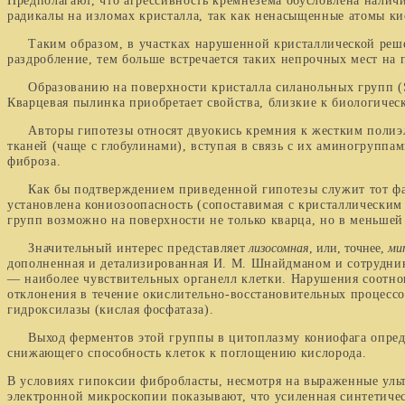
Предполагают, что агрессив­ность кремнезема обусловлена налич
радикалы на изломах кристалла, так как ненасыщенные атомы к
Таким образом, в участках нарушенной кристаллической решетк
раздробление, тем больше встречается таких непроч­ных мест н
Образованию на поверхности кристалла силанольных групп
(
Кварцевая пылинка приобретает свойства, близкие к биологиче
Авторы гипотезы относят двуокись кремния к жестким по­лиэл
тканей (чаще с глобулинами), вступая в связь с их аминогруппа
фиброза.
Как бы подтверждением приведенной гипотезы служит тот факт
установлена кониозоопасность (сопоставимая с кристаллически
групп возможно на поверхности не только квар­ца, но в меньше
Значительный интерес представляет
лизосомная
, или, точ­нее,
мит
дополненная и детализированная И. М. Шнайдманом и сотрудник
— наиболее чувствительных органелл клетки. Нарушения соотно
отклонения в течение окислительно-восстановительных про­цессо
гидроксилазы (кислая фосфатаза).
Выход ферментов этой группы в цитоплазму кониофага оп­редел
снижающего способность клеток к поглощению кис­лорода.
В условиях гипоксии фибробласты, несмотря на выражен­ные уль
электронной микроскопии показывают, что усиленная синтетическ