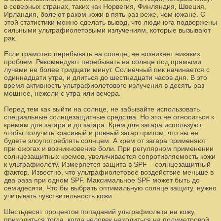
в северных странах, таких как Норвегия, Финляндия, Швеция,
Ирландия, болеют раком кожи в пять раз реже, чем южане. С
этой статистики можно сделать вывод, что люди юга подвержены
сильными ультрафиолетовыми излучениям, которые вызывают
рак.
Если грамотно перебывать на солнце, не возникнет никаких
проблем. Рекомендуют перебывать на солнце под прямыми
лучами не более тридцати минут. Солнечный пик начинается с
одиннадцати утра, и длиться до шестнадцати часов дня. В это
время активность ультрафиолетового излучения в десять раз
мощнее, нежели с утра или вечера.
Перед тем как выйти на солнце, не забывайте использовать
специальные солнцезащитные средства. Но это не относиться к
кремам для загара и до загара. Крем для загара используют,
чтобы получить красивый и ровный загар притом, что вы не
будете злоупотреблять солнцем. А крем от загара применяют
при ожогах и возникновение боли. При регулярном применении
солнцезащитных кремов, увеличивается сопротивляемость кожи
к ультрафиолету. Измеряется защита в SPF – солнцезащитный
фактор. Известно, что ультрафиолетовое воздействие меньше в
два раза при одном SPF. Максимальное SPF может быть до
семидесяти. Что бы выбрать оптимальную солнце защиту, нужно
учитывать чувствительность кожи.
Шестьдесят процентов попаданий ультрафиолета на кожу,
приходиться тогда, когда человек находиться на полуметровой