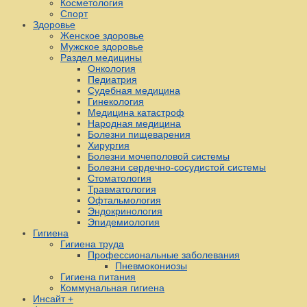
Косметология
Спорт
Здоровье
Женское здоровье
Мужское здоровье
Раздел медицины
Онкология
Педиатрия
Судебная медицина
Гинекология
Медицина катастроф
Народная медицина
Болезни пищеварения
Хирургия
Болезни мочеполовой системы
Болезни сердечно-сосудистой системы
Стоматология
Травматология
Офтальмология
Эндокринология
Эпидемиология
Гигиена
Гигиена труда
Профессиональные заболевания
Пневмокониозы
Гигиена питания
Коммунальная гигиена
Инсайт +