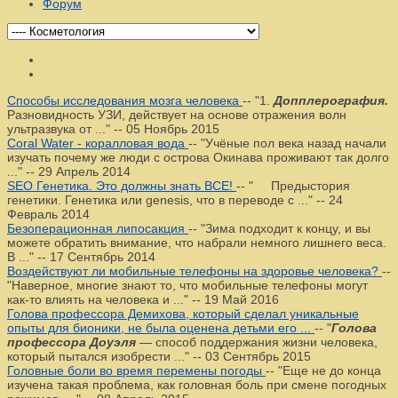
Форум
Способы исследования мозга человека
--
"1.
Допплерография.
Разновидность УЗИ, действует на основе отражения волн
ультразвука от ..."
--
05 Ноябрь 2015
Coral Water - коралловая вода
--
"Учёные пол века назад начали
изучать почему же люди с острова Окинава проживают так долго
..."
--
29 Апрель 2014
SEO Генетика. Это должны знать ВСЕ!
--
" Предыстория
генетики. Генетика или genesis, что в переводе с ..."
--
24
Февраль 2014
Безоперационная липосакция
--
"Зима подходит к концу, и вы
можете обратить внимание, что набрали немного лишнего веса.
В ..."
--
17 Сентябрь 2014
Воздействуют ли мобильные телефоны на здоровье человека?
--
"Наверное, многие знают то, что мобильные телефоны могут
как-то влиять на человека и ..."
--
19 Май 2016
Голова профессора Демихова, который сделал уникальные
опыты для бионики, не была оценена детьми его ...
--
"
Голова
профессора Доуэля
— способ поддержания жизни человека,
который пытался изобрести ..."
--
03 Сентябрь 2015
Головные боли во время перемены погоды
--
"Еще не до конца
изучена такая проблема, как головная боль при смене погодных