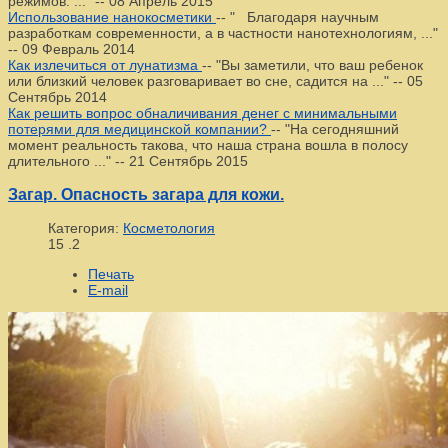
режимов. ..."
--
08 Апрель 2015
Использование нанокосметики
--
" Благодаря научным
разработкам современности, а в частности нанотехнологиям, ..."
--
09 Февраль 2014
Как излечиться от лунатизма
--
"Вы заметили, что ваш ребенок
или близкий человек разговаривает во сне, садится на ..."
--
05
Сентябрь 2014
Как решить вопрос обналичивания денег с минимальными
потерями для медицинской компании?
--
"На сегодняшний
момент реальность такова, что наша страна вошла в полосу
длительного ..."
--
21 Сентябрь 2015
Загар. Опасность загара для кожи.
Категория:
Косметология
15
.2
Печать
E-mail