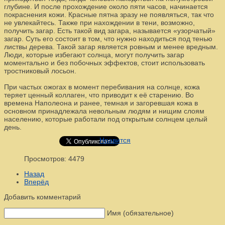
глубине. И после прохождение около пяти часов, начинается
покраснения кожи. Красные пятна зразу не появляться, так что
не увлекайтесь. Также при нахождении в тени, возможно,
получить загар. Есть такой вид загара, называется «узорчатый»
загар. Суть его состоит в том, что нужно находиться под тенью
листвы дерева. Такой загар является ровным и менее вредным.
Люди, которые избегают солнца, могут получить загар
моментально и без побочных эффектов, стоит использовать
тростниковый лосьон.
При частых ожогах в момент перебивания на солнце, кожа
теряет ценный коллаген, что приводит к её старению. Во
времена Наполеона и ранее, темная и загоревшая кожа в
основном принадлежала невольным людям и нищим слоям
населению, которые работали под открытым солнцем целый
день.
Нравится
Просмотров: 4479
Назад
Вперёд
Добавить комментарий
Имя (обязательное)