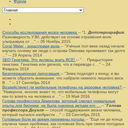
Форум
Способы исследования мозга человека
--
"1.
Допплерография.
Разновидность УЗИ, действует на основе отражения волн
ультразвука от ..."
--
05 Ноябрь 2015
Coral Water - коралловая вода
--
"Учёные пол века назад начали
изучать почему же люди с острова Окинава проживают так долго
..."
--
29 Апрель 2014
SEO Генетика. Это должны знать ВСЕ!
--
" Предыстория
генетики. Генетика или genesis, что в переводе с ..."
--
24
Февраль 2014
Безоперационная липосакция
--
"Зима подходит к концу, и вы
можете обратить внимание, что набрали немного лишнего веса.
В ..."
--
17 Сентябрь 2014
Воздействуют ли мобильные телефоны на здоровье человека?
--
"Наверное, многие знают то, что мобильные телефоны могут
как-то влиять на человека и ..."
--
19 Май 2016
Голова профессора Демихова, который сделал уникальные
опыты для бионики, не была оценена детьми его ...
--
"
Голова
профессора Доуэля
— способ поддержания жизни человека,
который пытался изобрести ..."
--
03 Сентябрь 2015
Головные боли во время перемены погоды
--
"Еще не до конца
изучена такая проблема, как головная боль при смене погодных