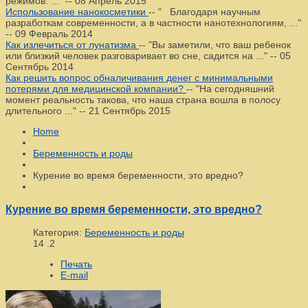
режимов. ..."
--
08 Апрель 2015
Использование нанокосметики
--
" Благодаря научным
разработкам современности, а в частности нанотехнологиям, ..."
--
09 Февраль 2014
Как излечиться от лунатизма
--
"Вы заметили, что ваш ребенок
или близкий человек разговаривает во сне, садится на ..."
--
05
Сентябрь 2014
Как решить вопрос обналичивания денег с минимальными
потерями для медицинской компании?
--
"На сегодняшний
момент реальность такова, что наша страна вошла в полосу
длительного ..."
--
21 Сентябрь 2015
Home
Беременность и роды
Курение во время беременности, это вредно?
Курение во время беременности, это вредно?
Категория:
Беременность и роды
14
.2
Печать
E-mail