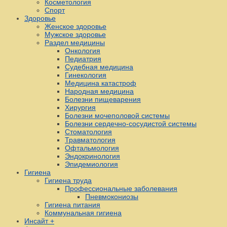
Косметология
Спорт
Здоровье
Женское здоровье
Мужское здоровье
Раздел медицины
Онкология
Педиатрия
Судебная медицина
Гинекология
Медицина катастроф
Народная медицина
Болезни пищеварения
Хирургия
Болезни мочеполовой системы
Болезни сердечно-сосудистой системы
Стоматология
Травматология
Офтальмология
Эндокринология
Эпидемиология
Гигиена
Гигиена труда
Профессиональные заболевания
Пневмокониозы
Гигиена питания
Коммунальная гигиена
Инсайт +