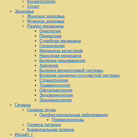
Косметология
Спорт
Здоровье
Женское здоровье
Мужское здоровье
Раздел медицины
Онкология
Педиатрия
Судебная медицина
Гинекология
Медицина катастроф
Народная медицина
Болезни пищеварения
Хирургия
Болезни мочеполовой системы
Болезни сердечно-сосудистой системы
Стоматология
Травматология
Офтальмология
Эндокринология
Эпидемиология
Гигиена
Гигиена труда
Профессиональные заболевания
Пневмокониозы
Гигиена питания
Коммунальная гигиена
Инсайт +