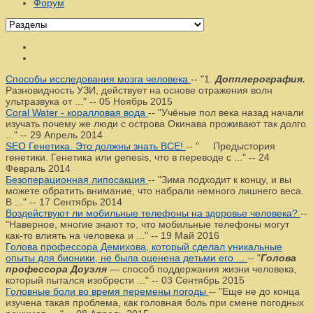
Форум
Способы исследования мозга человека
--
"1.
Допплерография.
Разновидность УЗИ, действует на основе отражения волн
ультразвука от ..."
--
05 Ноябрь 2015
Coral Water - коралловая вода
--
"Учёные пол века назад начали
изучать почему же люди с острова Окинава проживают так долго
..."
--
29 Апрель 2014
SEO Генетика. Это должны знать ВСЕ!
--
" Предыстория
генетики. Генетика или genesis, что в переводе с ..."
--
24
Февраль 2014
Безоперационная липосакция
--
"Зима подходит к концу, и вы
можете обратить внимание, что набрали немного лишнего веса.
В ..."
--
17 Сентябрь 2014
Воздействуют ли мобильные телефоны на здоровье человека?
--
"Наверное, многие знают то, что мобильные телефоны могут
как-то влиять на человека и ..."
--
19 Май 2016
Голова профессора Демихова, который сделал уникальные
опыты для бионики, не была оценена детьми его ...
--
"
Голова
профессора Доуэля
— способ поддержания жизни человека,
который пытался изобрести ..."
--
03 Сентябрь 2015
Головные боли во время перемены погоды
--
"Еще не до конца
изучена такая проблема, как головная боль при смене погодных