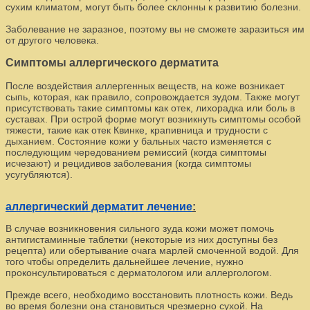
сухим климатом, могут быть более склонны к развитию болезни.
Заболевание не заразное, поэтому вы не сможете заразиться им
от другого человека.
Симптомы аллергического дерматита
После воздействия аллергенных веществ, на коже возникает
сыпь, которая, как правило, сопровождается зудом. Также могут
присутствовать такие симптомы как отек, лихорадка или боль в
суставах. При острой форме могут возникнуть симптомы особой
тяжести, такие как отек Квинке, крапивница и трудности с
дыханием. Состояние кожи у бальных часто изменяется с
последующим чередованием ремиссий (когда симптомы
исчезают) и рецидивов заболевания (когда симптомы
усугубляются).
аллергический дерматит лечение
:
В случае возникновения сильного зуда кожи может помочь
антигистаминные таблетки (некоторые из них доступны без
рецепта) или обертывание очага марлей смоченной водой. Для
того чтобы определить дальнейшее лечение, нужно
проконсультироваться с дерматологом или аллергологом.
Прежде всего, необходимо восстановить плотность кожи. Ведь
во время болезни она становиться чрезмерно сухой. На