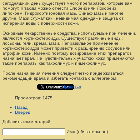
сегодняшний день существует много препаратов, которые вам
помогут. К таким можно отнести Элобейз или Локобейз
липокрем, Гидрокортизоновая мазь, Синаф мазь и многие
другие. Мази служат как «невидимая одежда» и защита от
испарения воды с поверхности кожи.
Основные лекарственные средства, используемые при лечении,
являются кортикостероиды. Существуют различные виды:
лосьоны, гели, крема, мази. Неправильное применение
кортикостероидов может привести к расширению сосудов или
атрофии кожи. Именно поэтому дозирование этих препаратов
назначает врач. На чувствительных участках кожи применяются
такие препараты как такролимус и пимекролимус.
После назначения лечения следует четко придерживаться
рекомендаций врача и избегать контакта с аллергеном.
Нравится
Просмотров: 1475
Назад
Вперёд
Добавить комментарий
Имя (обязательное)