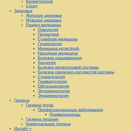
Косметология
Спорт
Здоровье
Женское здоровье
Мужское здоровье
Раздел медицины
Онкология
Педиатрия
Судебная медицина
Гинекология
Медицина катастроф
Народная медицина
Болезни пищеварения
Хирургия
Болезни мочеполовой системы
Болезни сердечно-сосудистой системы
Стоматология
Травматология
Офтальмология
Эндокринология
Эпидемиология
Гигиена
Гигиена труда
Профессиональные заболевания
Пневмокониозы
Гигиена питания
Коммунальная гигиена
Инсайт +