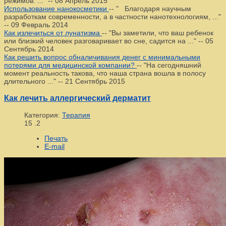
режимов. ..."
--
08 Апрель 2015
Использование нанокосметики
--
" Благодаря научным
разработкам современности, а в частности нанотехнологиям, ..."
--
09 Февраль 2014
Как излечиться от лунатизма
--
"Вы заметили, что ваш ребенок
или близкий человек разговаривает во сне, садится на ..."
--
05
Сентябрь 2014
Как решить вопрос обналичивания денег с минимальными
потерями для медицинской компании?
--
"На сегодняшний
момент реальность такова, что наша страна вошла в полосу
длительного ..."
--
21 Сентябрь 2015
Как лечить аллергический дерматит
Категория:
Терапия
15
.2
Печать
E-mail