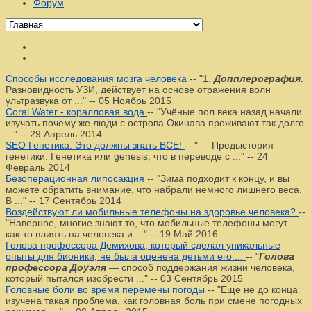
Форум
Способы исследования мозга человека
--
"1.
Допплерография.
Разновидность УЗИ, действует на основе отражения волн
ультразвука от ..."
--
05 Ноябрь 2015
Coral Water - коралловая вода
--
"Учёные пол века назад начали
изучать почему же люди с острова Окинава проживают так долго
..."
--
29 Апрель 2014
SEO Генетика. Это должны знать ВСЕ!
--
" Предыстория
генетики. Генетика или genesis, что в переводе с ..."
--
24
Февраль 2014
Безоперационная липосакция
--
"Зима подходит к концу, и вы
можете обратить внимание, что набрали немного лишнего веса.
В ..."
--
17 Сентябрь 2014
Воздействуют ли мобильные телефоны на здоровье человека?
--
"Наверное, многие знают то, что мобильные телефоны могут
как-то влиять на человека и ..."
--
19 Май 2016
Голова профессора Демихова, который сделал уникальные
опыты для бионики, не была оценена детьми его ...
--
"
Голова
профессора Доуэля
— способ поддержания жизни человека,
который пытался изобрести ..."
--
03 Сентябрь 2015
Головные боли во время перемены погоды
--
"Еще не до конца
изучена такая проблема, как головная боль при смене погодных