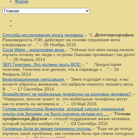
Форум
Способы исследования мозга человека
--
"1.
Допплерография.
Разновидность УЗИ, действует на основе отражения волн
ультразвука от ..."
--
05 Ноябрь 2015
Coral Water - коралловая вода
--
"Учёные пол века назад начали
изучать почему же люди с острова Окинава проживают так долго
..."
--
29 Апрель 2014
SEO Генетика. Это должны знать ВСЕ!
--
" Предыстория
генетики. Генетика или genesis, что в переводе с ..."
--
24
Февраль 2014
Безоперационная липосакция
--
"Зима подходит к концу, и вы
можете обратить внимание, что набрали немного лишнего веса.
В ..."
--
17 Сентябрь 2014
Воздействуют ли мобильные телефоны на здоровье человека?
--
"Наверное, многие знают то, что мобильные телефоны могут
как-то влиять на человека и ..."
--
19 Май 2016
Голова профессора Демихова, который сделал уникальные
опыты для бионики, не была оценена детьми его ...
--
"
Голова
профессора Доуэля
— способ поддержания жизни человека,
который пытался изобрести ..."
--
03 Сентябрь 2015
Головные боли во время перемены погоды
--
"Еще не до конца
изучена такая проблема, как головная боль при смене погодных