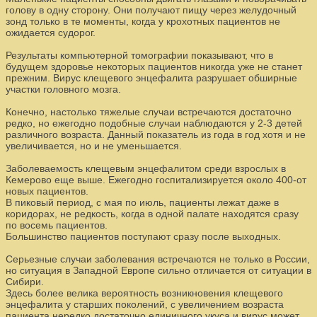
голову в одну сторону. Они получают пищу через желудочный
зонд только в те моменты, когда у крохотных пациентов не
ожидается судорог.
Результаты компьютерной томографии показывают, что в
будущем здоровье некоторых пациентов никогда уже не станет
прежним. Вирус клещевого энцефалита разрушает обширные
участки головного мозга.
Конечно, настолько тяжелые случаи встречаются достаточно
редко, но ежегодно подобные случаи наблюдаются у 2-3 детей
различного возраста. Данный показатель из года в год хотя и не
увеличивается, но и не уменьшается.
Заболеваемость клещевым энцефалитом среди взрослых в
Кемерово еще выше. Ежегодно госпитализируется около 400-от
новых пациентов.
В пиковый период, с мая по июль, пациенты лежат даже в
коридорах, не редкость, когда в одной палате находятся сразу
по восемь пациентов.
Большинство пациентов поступают сразу после выходных.
Серьезные случаи заболевания встречаются не только в России,
но ситуация в Западной Европе сильно отличается от ситуации в
Сибири.
Здесь более велика вероятность возникновения клещевого
энцефалита у старших поколений, с увеличением возраста
пациента нередко достаточно единичного укуса и вирус может