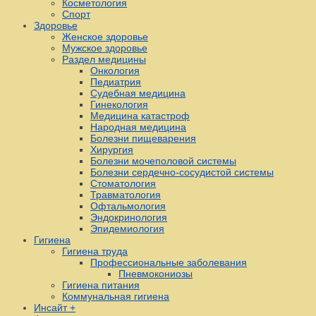
Косметология
Спорт
Здоровье
Женское здоровье
Мужское здоровье
Раздел медицины
Онкология
Педиатрия
Судебная медицина
Гинекология
Медицина катастроф
Народная медицина
Болезни пищеварения
Хирургия
Болезни мочеполовой системы
Болезни сердечно-сосудистой системы
Стоматология
Травматология
Офтальмология
Эндокринология
Эпидемиология
Гигиена
Гигиена труда
Профессиональные заболевания
Пневмокониозы
Гигиена питания
Коммунальная гигиена
Инсайт +