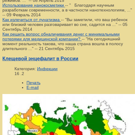
режимов. ..."
--
08 Апрель 2015
Использование нанокосметики
--
" Благодаря научным
разработкам современности, а в частности нанотехнологиям, ..."
--
09 Февраль 2014
Как излечиться от лунатизма
--
"Вы заметили, что ваш ребенок
или близкий человек разговаривает во сне, садится на ..."
--
05
Сентябрь 2014
Как решить вопрос обналичивания денег с минимальными
потерями для медицинской компании?
--
"На сегодняшний
момент реальность такова, что наша страна вошла в полосу
длительного ..."
--
21 Сентябрь 2015
Клещевой энцефалит в России
Категория:
Инфекции
16
.2
Печать
E-mail