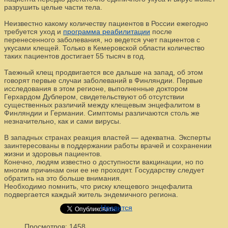
разрушить целые части тела.
Неизвестно какому количеству пациентов в России ежегодно
требуется уход и
программа реабилитации
после
перенесенного заболевания, но ведется учет пациентов с
укусами клещей. Только в Кемеровской области количество
таких пациентов достигает 55 тысяч в год.
Таежный клещ продвигается все дальше на запад, об этом
говорят первые случаи заболеваний в Финляндии. Первые
исследования в этом регионе, выполненные доктором
Герхардом Дублером, свидетельствуют об отсутствии
существенных различий между клещевым энцефалитом в
Финляндии и Германии. Симптомы различаются столь же
незначительно, как и сами вирусы.
В западных странах реакция властей — адекватна. Эксперты
заинтересованы в поддержании работы врачей и сохранении
жизни и здоровья пациентов.
Конечно, людям известно о доступности вакцинации, но по
многим причинам они ее не проходят. Государству следует
обратить на это больше внимания.
Необходимо помнить, что риску клещевого энцефалита
подвергается каждый житель эндемичного региона.
Нравится
Просмотров: 1458