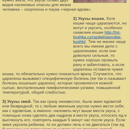
нужно знать, что укусы только двух
видов насекомых опасны для жизни
человека – скорпиона и паука «черная вдова».
2) Укусы кошек.
Хотя
кошки чаще царапаются, но
могут и укусить, особенно
сиамские кошки
http://tyt-
koshka.ru/razdel/siamskie-
koshki/
. Тем не менее чаще
всего мы имеем дело с
царапинами, если они
довольно сильные, то
нужно хорошо промыть
рану и забинтовать, а если
царапины оставила чужая
кошка, то обязательно нужно показаться врачу. Случается, что
царапины вызывают специфическую болезнь (ее так и называют
болезнь кошачьих царапин), которая проявляется кожной
сыпью, воспаленными лимфатическими узлами, повышенной
температурой, общей слабостью.
3) Укусы змей.
Так как сразу неизвестно, была змея ядовитой
или безвредной, то с любым змеиным укусом нужно вести себя,
как с ядовитым, а именно: наложить жгут выше места укуса, с
помощью ножа сделать два надреза в месте укуса, отсосать яд и
выплюнуть его, повторять каждые 5 минут час после укуса. Если
змея укусила ребенка, то он должен лечь и не двигаться (так яд