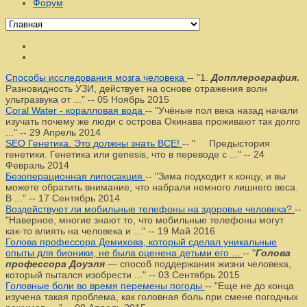
Форум
Способы исследования мозга человека
--
"1.
Допплерография.
Разновидность УЗИ, действует на основе отражения волн
ультразвука от ..."
--
05 Ноябрь 2015
Coral Water - коралловая вода
--
"Учёные пол века назад начали
изучать почему же люди с острова Окинава проживают так долго
..."
--
29 Апрель 2014
SEO Генетика. Это должны знать ВСЕ!
--
" Предыстория
генетики. Генетика или genesis, что в переводе с ..."
--
24
Февраль 2014
Безоперационная липосакция
--
"Зима подходит к концу, и вы
можете обратить внимание, что набрали немного лишнего веса.
В ..."
--
17 Сентябрь 2014
Воздействуют ли мобильные телефоны на здоровье человека?
--
"Наверное, многие знают то, что мобильные телефоны могут
как-то влиять на человека и ..."
--
19 Май 2016
Голова профессора Демихова, который сделал уникальные
опыты для бионики, не была оценена детьми его ...
--
"
Голова
профессора Доуэля
— способ поддержания жизни человека,
который пытался изобрести ..."
--
03 Сентябрь 2015
Головные боли во время перемены погоды
--
"Еще не до конца
изучена такая проблема, как головная боль при смене погодных