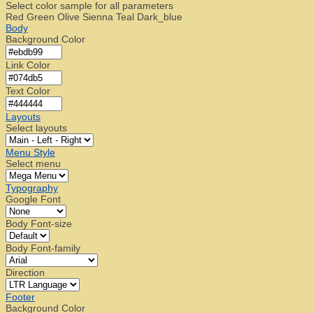
Select color sample for all parameters
Red
Green
Olive
Sienna
Teal
Dark_blue
Body
Background Color
Link Color
Text Color
Layouts
Select layouts
Menu Style
Select menu
Typography
Google Font
Body Font-size
Body Font-family
Direction
Footer
Background Color