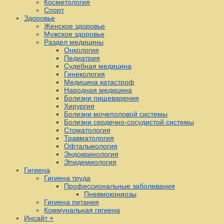
Косметология
Спорт
Здоровье
Женское здоровье
Мужское здоровье
Раздел медицины
Онкология
Педиатрия
Судебная медицина
Гинекология
Медицина катастроф
Народная медицина
Болезни пищеварения
Хирургия
Болезни мочеполовой системы
Болезни сердечно-сосудистой системы
Стоматология
Травматология
Офтальмология
Эндокринология
Эпидемиология
Гигиена
Гигиена труда
Профессиональные заболевания
Пневмокониозы
Гигиена питания
Коммунальная гигиена
Инсайт +