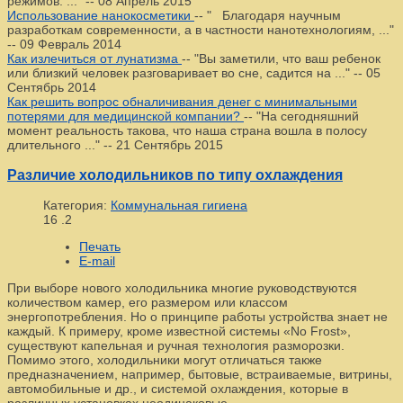
режимов. ..."
--
08 Апрель 2015
Использование нанокосметики
--
" Благодаря научным
разработкам современности, а в частности нанотехнологиям, ..."
--
09 Февраль 2014
Как излечиться от лунатизма
--
"Вы заметили, что ваш ребенок
или близкий человек разговаривает во сне, садится на ..."
--
05
Сентябрь 2014
Как решить вопрос обналичивания денег с минимальными
потерями для медицинской компании?
--
"На сегодняшний
момент реальность такова, что наша страна вошла в полосу
длительного ..."
--
21 Сентябрь 2015
Различие холодильников по типу охлаждения
Категория:
Коммунальная гигиена
16
.2
Печать
E-mail
При выборе нового холодильника многие руководствуются
количеством камер, его размером или классом
энергопотребления. Но о принципе работы устройства знает не
каждый. К примеру, кроме известной системы «No Frost»,
существуют капельная и ручная технология разморозки.
Помимо этого, холодильники могут отличаться также
предназначением, например, бытовые, встраиваемые, витрины,
автомобильные и др., и системой охлаждения, которые в