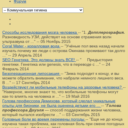
Форум
Способы исследования мозга человека
--
"1.
Допплерография.
Разновидность УЗИ, действует на основе отражения волн
ультразвука от ..."
--
05 Ноябрь 2015
Coral Water - коралловая вода
--
"Учёные пол века назад начали
изучать почему же люди с острова Окинава проживают так долго
..."
--
29 Апрель 2014
SEO Генетика. Это должны знать ВСЕ!
--
" Предыстория
генетики. Генетика или genesis, что в переводе с ..."
--
24
Февраль 2014
Безоперационная липосакция
--
"Зима подходит к концу, и вы
можете обратить внимание, что набрали немного лишнего веса.
В ..."
--
17 Сентябрь 2014
Воздействуют ли мобильные телефоны на здоровье человека?
--
"Наверное, многие знают то, что мобильные телефоны могут
как-то влиять на человека и ..."
--
19 Май 2016
Голова профессора Демихова, который сделал уникальные
опыты для бионики, не была оценена детьми его ...
--
"
Голова
профессора Доуэля
— способ поддержания жизни человека,
который пытался изобрести ..."
--
03 Сентябрь 2015
Головные боли во время перемены погоды
--
"Еще не до конца
изучена такая проблема, как головная боль при смене погодных