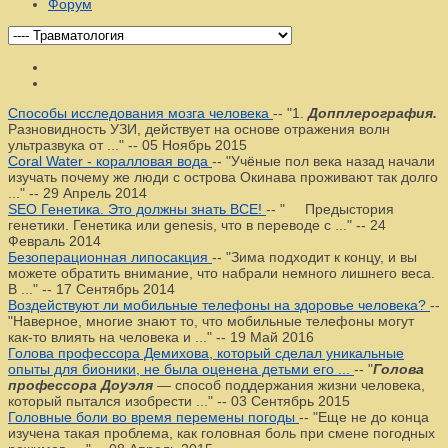
Форум
Способы исследования мозга человека
--
"1.
Допплерография.
Разновидность УЗИ, действует на основе отражения волн
ультразвука от ..."
--
05 Ноябрь 2015
Coral Water - коралловая вода
--
"Учёные пол века назад начали
изучать почему же люди с острова Окинава проживают так долго
..."
--
29 Апрель 2014
SEO Генетика. Это должны знать ВСЕ!
--
" Предыстория
генетики. Генетика или genesis, что в переводе с ..."
--
24
Февраль 2014
Безоперационная липосакция
--
"Зима подходит к концу, и вы
можете обратить внимание, что набрали немного лишнего веса.
В ..."
--
17 Сентябрь 2014
Воздействуют ли мобильные телефоны на здоровье человека?
--
"Наверное, многие знают то, что мобильные телефоны могут
как-то влиять на человека и ..."
--
19 Май 2016
Голова профессора Демихова, который сделал уникальные
опыты для бионики, не была оценена детьми его ...
--
"
Голова
профессора Доуэля
— способ поддержания жизни человека,
который пытался изобрести ..."
--
03 Сентябрь 2015
Головные боли во время перемены погоды
--
"Еще не до конца
изучена такая проблема, как головная боль при смене погодных