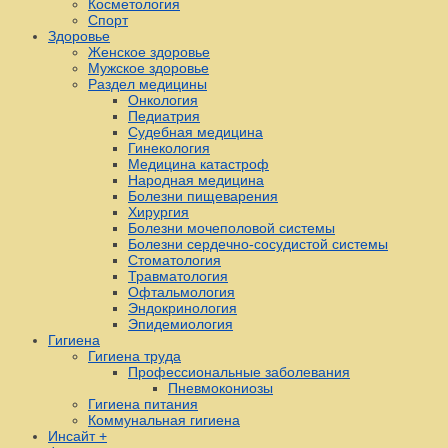
Косметология
Спорт
Здоровье
Женское здоровье
Мужское здоровье
Раздел медицины
Онкология
Педиатрия
Судебная медицина
Гинекология
Медицина катастроф
Народная медицина
Болезни пищеварения
Хирургия
Болезни мочеполовой системы
Болезни сердечно-сосудистой системы
Стоматология
Травматология
Офтальмология
Эндокринология
Эпидемиология
Гигиена
Гигиена труда
Профессиональные заболевания
Пневмокониозы
Гигиена питания
Коммунальная гигиена
Инсайт +