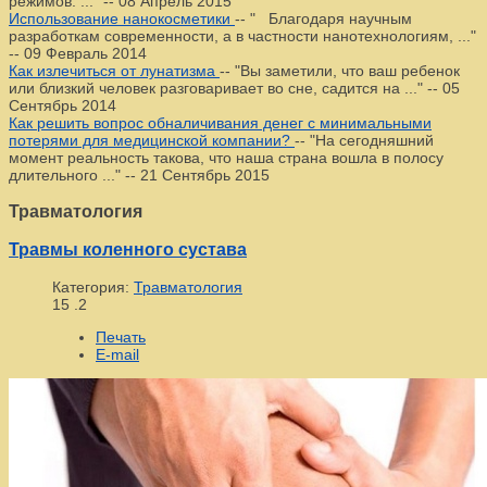
режимов. ..."
--
08 Апрель 2015
Использование нанокосметики
--
" Благодаря научным
разработкам современности, а в частности нанотехнологиям, ..."
--
09 Февраль 2014
Как излечиться от лунатизма
--
"Вы заметили, что ваш ребенок
или близкий человек разговаривает во сне, садится на ..."
--
05
Сентябрь 2014
Как решить вопрос обналичивания денег с минимальными
потерями для медицинской компании?
--
"На сегодняшний
момент реальность такова, что наша страна вошла в полосу
длительного ..."
--
21 Сентябрь 2015
Травматология
Травмы коленного сустава
Категория:
Травматология
15
.2
Печать
E-mail