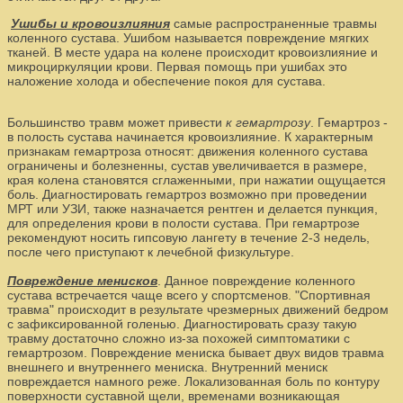
Ушибы и кровоизлияния
самые распространенные травмы
коленного сустава. Ушибом называется повреждение мягких
тканей. В месте удара на колене происходит кровоизлияние и
микроциркуляции крови. Первая помощь при ушибах это
наложение холода и обеспечение покоя для сустава.
Большинство травм может привести
к гемартрозу
. Гемартроз -
в полость сустава начинается кровоизлияние. К характерным
признакам гемартроза относят: движения коленного сустава
ограничены и болезненны, сустав увеличивается в размере,
края колена становятся сглаженными, при нажатии ощущается
боль. Диагностировать гемартроз возможно при проведении
МРТ или УЗИ, также назначается рентген и делается пункция,
для определения крови в полости сустава. При гемартрозе
рекомендуют носить гипсовую лангету в течение 2-3 недель,
после чего приступают к лечебной физкультуре.
Повреждение менисков
. Данное повреждение коленного
сустава встречается чаще всего у спортсменов. "Спортивная
травма" происходит в результате чрезмерных движений бедром
с зафиксированной голенью. Диагностировать сразу такую
травму достаточно сложно из-за похожей симптоматики с
гемартрозом. Повреждение мениска бывает двух видов травма
внешнего и внутреннего мениска. Внутренний мениск
повреждается намного реже. Локализованная боль по контуру
поверхности суставной щели, временами возникающая