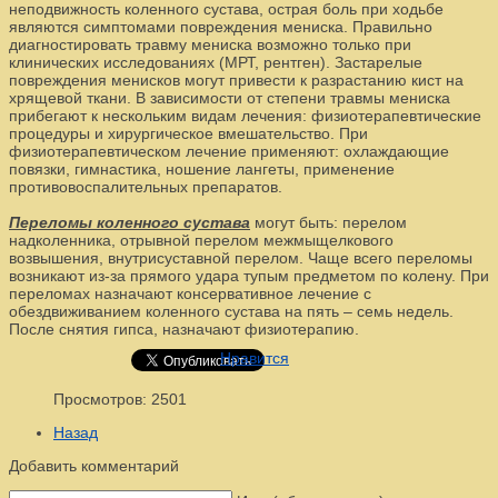
неподвижность коленного сустава, острая боль при ходьбе
являются симптомами повреждения мениска. Правильно
диагностировать травму мениска возможно только при
клинических исследованиях (МРТ, рентген). Застарелые
повреждения менисков могут привести к разрастанию кист на
хрящевой ткани. В зависимости от степени травмы мениска
прибегают к нескольким видам лечения: физиотерапевтические
процедуры и хирургическое вмешательство. При
физиотерапевтическом лечение применяют: охлаждающие
повязки, гимнастика, ношение лангеты, применение
противовоспалительных препаратов.
Переломы коленного сустава
могут быть: перелом
надколенника, отрывной перелом межмыщелкового
возвышения, внутрисуставной перелом. Чаще всего переломы
возникают из-за прямого удара тупым предметом по колену. При
переломах назначают консервативное лечение с
обездвиживанием коленного сустава на пять – семь недель.
После снятия гипса, назначают физиотерапию.
Нравится
Просмотров: 2501
Назад
Добавить комментарий