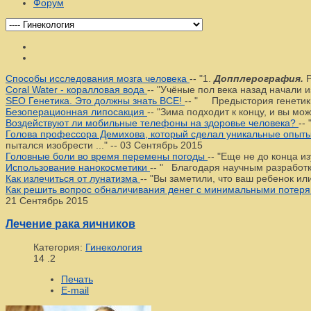
Форум
Способы исследования мозга человека
--
"1.
Допплерография.
Р
Coral Water - коралловая вода
--
"Учёные пол века назад начали и
SEO Генетика. Это должны знать ВСЕ!
--
" Предыстория генетики. 
Безоперационная липосакция
--
"Зима подходит к концу, и вы мо
Воздействуют ли мобильные телефоны на здоровье человека?
--
Голова профессора Демихова, который сделал уникальные опыты 
пытался изобрести ..."
--
03 Сентябрь 2015
Головные боли во время перемены погоды
--
"Еще не до конца из
Использование нанокосметики
--
" Благодаря научным разработка
Как излечиться от лунатизма
--
"Вы заметили, что ваш ребенок или
Как решить вопрос обналичивания денег с минимальными потер
21 Сентябрь 2015
Лечение рака яичников
Категория:
Гинекология
14
.2
Печать
E-mail