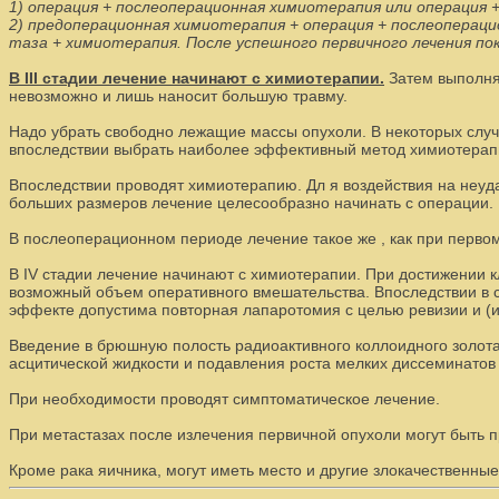
1) операция + послеоперационная химиотерапия или операция
2) предоперационная химиотерапия + операция + послеоперац
таза + химиотерапия. После успешного первичного лечения п
В III стадии лечение начинают с химиотерапии.
Затем выполняю
невозможно и лишь наносит большую травму.
Надо убрать свободно лежащие массы опухоли. В некоторых случа
впоследствии выбрать наиболее эффективный метод химиотера
Впоследствии проводят химиотерапию. Дл я воздействия на неу
больших размеров лечение целесообразно начинать с операции.
В послеоперационном периоде лечение такое же , как при перв
В IV стадии лечение начинают с химиотерапии. При достижении 
возможный объем оперативного вмешательства. Впоследствии в 
эффекте допустима повторная лапаротомия с целью ревизии и (
Введение в брюшную полость радиоактивного коллоидного золот
асцитической жидкости и подавления роста мелких диссеминатов
При необходимости проводят симптоматическое лечение.
При метастазах после излечения первичной опухоли могут быть 
Кроме рака яичника, могут иметь место и другие злокачественные