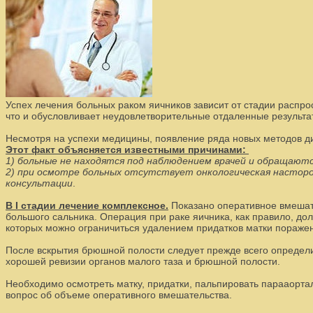
Успех лечения больных раком яичников зависит от стадии распро
что и обусловливает неудовлетворительные отдаленные результа
Несмотря на успехи медицины, появление ряда новых методов диа
Этот факт объясняется известными причинами:
1) больные не находятся под наблюдением врачей и обращаютс
2) при осмотре больных отсутствует онкологическая насторо
консультации
.
В I стадии лечение комплексное.
Показано оперативное вмешате
большого сальника. Операция при раке яичника, как правило, д
которых можно ограничиться удалением придатков матки пораже
После вскрытия брюшной полости следует прежде всего определ
хорошей ревизии органов малого таза и брюшной полости.
Необходимо осмотреть матку, придатки, пальпировать парааорта
вопрос об объеме оперативного вмешательства.