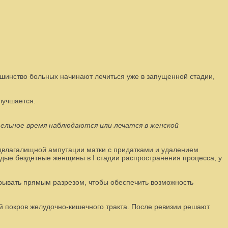
ьшинство больных начинают лечиться уже в запущенной стадии,
лучшается.
ельное время наблюдаются или лечатся в женской
адвлагалищной ампутации матки с придатками и удалением
дые бездетные женщины в I стадии распространения процесса, у
рывать прямым разрезом, чтобы обеспечить возможность
й покров желудочно-кишечного тракта. После ревизии решают