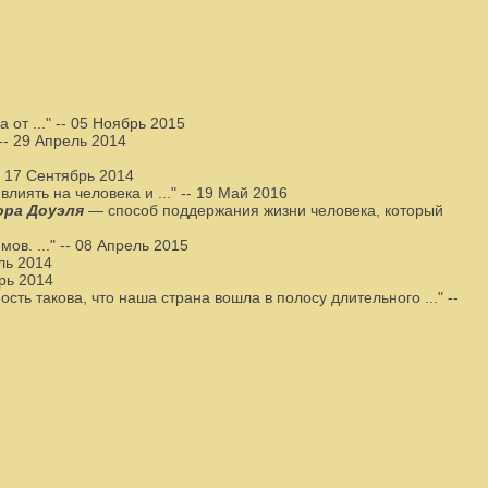
 от ..."
--
05 Ноябрь 2015
--
29 Апрель 2014
-
17 Сентябрь 2014
лиять на человека и ..."
--
19 Май 2016
ора Доуэля
— способ поддержания жизни человека, который
ов. ..."
--
08 Апрель 2015
ль 2014
рь 2014
сть такова, что наша страна вошла в полосу длительного ..."
--