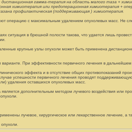
 + дистанционная гамма-терапия на область малого таза + хим
ионная химиотерапия или предоперационная химиотерапия + опе
оказана профилактическая (поддерживающая ) химиотерапия.
т операцию с максимальным удалением опухолевых масс. Не следу
ях ситуация в брюшной полости такова, что удается лишь провести
пии.
даленные крупные узлы опухоли может быть применена дистанцио
ом варианте. При эффективности первичного лечения в дальнейш
клинического эффекта и в отсутствие общих противопоказаний про
случае успешности первичного лечения проводят поддерживающую
или) удаления оставшихся опухолевых масс.
а является дополнительным методом лучевого воздействия или пр
 опухоли.
применены лучевое, хирургическое или лекарственное лечение, а 
 опухоли.