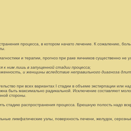
странения процесса, в котором начато лечение. К сожалению, бол
ты.
гностики и терапии, прогноз при раке яичников существенно не у
я к ним лишь в запущенной стадии процесса;
женность, и женщины вследствие неправильного диагноза длит
льство при всех вариантах I стадии в объеме экстирпации или н
олжна быть максимально радикальной. Исключение составляют моло
нной стороны.
ить стадию распространения процесса. Брюшную полость надо вск
льные лимфатические узлы, поверхность печени, желудок, серозны