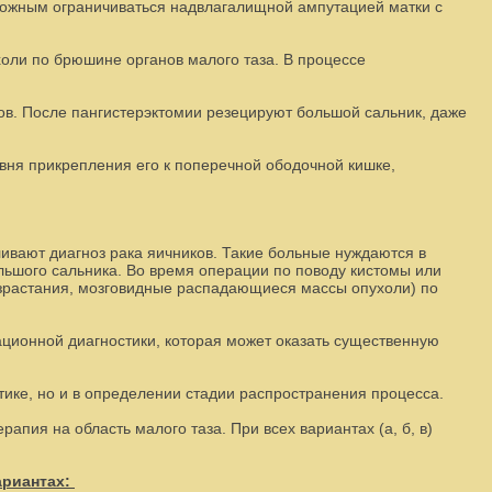
зможным ограничиваться надвлагалищной ампутацией матки с
холи по брюшине органов малого таза. В процессе
ов. После пангистерэктомии резецируют большой сальник, даже
вня прикрепления его к поперечной ободочной кишке,
ивают диагноз рака яичников. Такие больные нуждаются в
ольшого сальника. Во время операции по поводу кистомы или
азрастания, мозговидные распадающиеся массы опухоли) по
ционной диагностики, которая может оказать существенную
стике, но и в определении стадии распространения процесса.
ия на область малого таза. При всех вариантах (а, б, в)
вариантах: