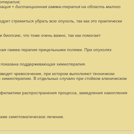
иотерапия;
рация + дистанционная гамма-терапия на область малого
ет стремиться убрать всю опухоль, так как это практически
 биопсию, что тоже очень важно, так как помогает
нная гамма-терапия прицельными полями. При опухолях
ем показана поддерживающая химиотерапия.
изводят чревосечение, при котором выполняют технически
 химиотерапию. В отдельных случаях при стойком клиническом
офилактики распространения процесса, замедления накопления
также симптоматическое лечение.