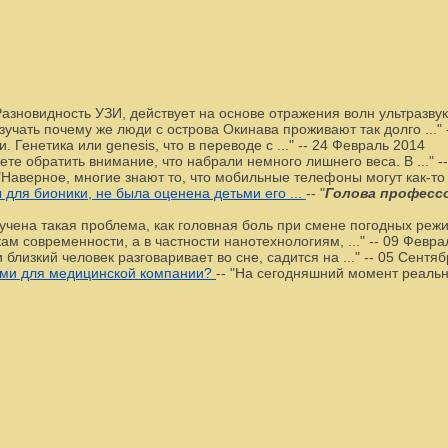
азновидность УЗИ, действует на основе отражения волн ультразвука
зучать почему же люди с острова Окинава проживают так долго ..."
Генетика или genesis, что в переводе с ..."
--
24 Февраль 2014
жете обратить внимание, что набрали немного лишнего веса. В ..."
-
"Наверное, многие знают то, что мобильные телефоны могут как-то в
для бионики, не была оценена детьми его ...
--
"
Голова професс
учена такая проблема, как головная боль при смене погодных режим
м современности, а в частности нанотехнологиям, ..."
--
09 Февра
 близкий человек разговаривает во сне, садится на ..."
--
05 Сентяб
ями для медицинской компании?
--
"На сегодняшний момент реально