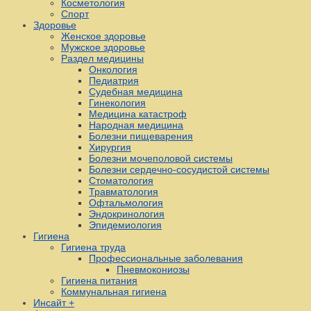
Косметология
Спорт
Здоровье
Женское здоровье
Мужское здоровье
Раздел медицины
Онкология
Педиатрия
Судебная медицина
Гинекология
Медицина катастроф
Народная медицина
Болезни пищеварения
Хирургия
Болезни мочеполовой системы
Болезни сердечно-сосудистой системы
Стоматология
Травматология
Офтальмология
Эндокринология
Эпидемиология
Гигиена
Гигиена труда
Профессиональные заболевания
Пневмокониозы
Гигиена питания
Коммунальная гигиена
Инсайт +