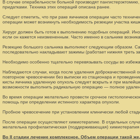
В случае операбельности больной производят пангистерэктомию, 
придатками. Техника этих операций описана ранее.
Следует отметить, что при раке яичников операции часто технич
операции может возникнуть необходимость резекции участка киш
Хирург должен быть готов к выполнению подобных операций. Ино
если он кажется неизмененным. Часто именно в сальнике возник
Резекцию большого сальника выполняют следующим образом. Саль
последовательно накладывают зажимы (работает нижняя треть за
Необходимо особенно тщательно перевязывать сосуды во избежа
Наблюдаются случаи, когда после удаления доброкачественной о
повторном чревосечении без выписки из стационара и проведении
кисты яичника удаленную опухоль следует вскрыть и при малейш
возможности выполнить радикальную операцию — полное удалени
Во время операции желательно провести срочное гистологическо
помощь при определении истинного характера опухоли.
Пробное чревосечение при установлении клинически любой стадии
После операции осуществляют химиотерапию. В отдельных случаях
желательна профилактическая (поддерживающая) химиотерапия 
Во II стадии лечение комплексное. Объем операции такой же, 