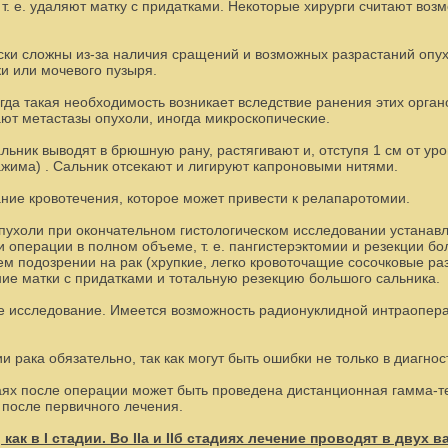
т. е. удаляют матку с придатками. Некоторые хирурги считают во
ески сложны из-за наличия сращений и возможных разрастаний опу
ки или мочевого пузыря.
гда такая необходимость возникает вследствие ранения этих орган
ают метастазы опухоли, иногда микроскопические.
ник выводят в брюшную рану, растягивают и, отступя 1 см от уро
жима) . Сальник отсекают и лигируют капроновыми нитями.
ние кровотечения, которое может привести к релапаротомии.
пухоли при окончательном гистологическом исследовании устанавл
 операции в полном объеме, т. е. пангистерэктомии и резекции б
ем подозрении на рак (хрупкие, легко кровоточащие сосочковые р
е матки с придатками и тотальную резекцию большого сальника.
е исследование. Имеется возможность радионуклидной интраопера
 рака обязательно, так как могут быть ошибки не только в диагно
 после операции может быть проведена дистанционная гамма-терап
после первичного лечения.
как в I стадии. Во IIа и IIб стадиях лечение проводят в двух 