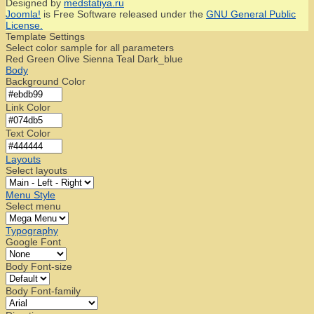
Designed by
medstatiya.ru
Joomla!
is Free Software released under the
GNU General Public
License.
Template Settings
Select color sample for all parameters
Red
Green
Olive
Sienna
Teal
Dark_blue
Body
Background Color
Link Color
Text Color
Layouts
Select layouts
Menu Style
Select menu
Typography
Google Font
Body Font-size
Body Font-family