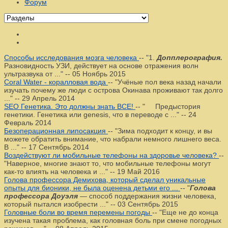
Форум
Способы исследования мозга человека
--
"1.
Допплерография.
Разновидность УЗИ, действует на основе отражения волн
ультразвука от ..."
--
05 Ноябрь 2015
Coral Water - коралловая вода
--
"Учёные пол века назад начали
изучать почему же люди с острова Окинава проживают так долго
..."
--
29 Апрель 2014
SEO Генетика. Это должны знать ВСЕ!
--
" Предыстория
генетики. Генетика или genesis, что в переводе с ..."
--
24
Февраль 2014
Безоперационная липосакция
--
"Зима подходит к концу, и вы
можете обратить внимание, что набрали немного лишнего веса.
В ..."
--
17 Сентябрь 2014
Воздействуют ли мобильные телефоны на здоровье человека?
--
"Наверное, многие знают то, что мобильные телефоны могут
как-то влиять на человека и ..."
--
19 Май 2016
Голова профессора Демихова, который сделал уникальные
опыты для бионики, не была оценена детьми его ...
--
"
Голова
профессора Доуэля
— способ поддержания жизни человека,
который пытался изобрести ..."
--
03 Сентябрь 2015
Головные боли во время перемены погоды
--
"Еще не до конца
изучена такая проблема, как головная боль при смене погодных