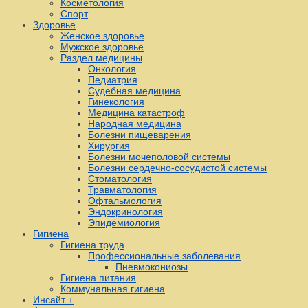
Косметология
Спорт
Здоровье
Женское здоровье
Мужское здоровье
Раздел медицины
Онкология
Педиатрия
Судебная медицина
Гинекология
Медицина катастроф
Народная медицина
Болезни пищеварения
Хирургия
Болезни мочеполовой системы
Болезни сердечно-сосудистой системы
Стоматология
Травматология
Офтальмология
Эндокринология
Эпидемиология
Гигиена
Гигиена труда
Профессиональные заболевания
Пневмокониозы
Гигиена питания
Коммунальная гигиена
Инсайт +